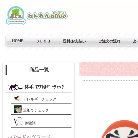
HOME
ＢＬＯＧ
送料/お支払い
ご注文の流れ
よ
商品一覧
体毛でｱﾚﾙｷﾞｰﾁｪｯｸ
アレルギーチェック
追加でチェック
体験談
ドッグフード