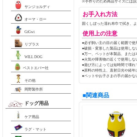
※手作りのため商品サイズには誤
サンジョルディ
お手入れ方法
オーマ・ロー
固くしぼった濡れ布巾で拭き、よ
GiGwi
使用上の注意
●必ず飼い主の目の届く範囲で使
リプラス
●破損・変形した製品は使用しな
●万一、ペットが本製品、または
WILL DOG
●火気や障害物の近くで使用しな
●遊び方によっては短時間で壊れ
ベストエバー社
●原料の特性上、直射日光や経年
●ペットやお子さまの手の届かな
その他
岡野製作所
■関連商品
ドッグ用品
ケア用品
ラグ・マット