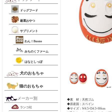
ドッグフード
厳選おやつ
サプリメント
わん！Buono
みちのくファーム
はなとしっぽ
犬のおもちゃ
猫のおもちゃ
メーカー別
◆素 材：天然ゴム
◆原産国：スペイン
ランコ社
◆サイズ：W4.5×D4.5×H6cm