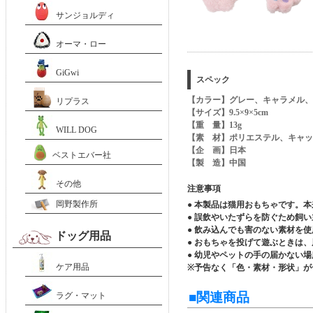
サンジョルディ
オーマ・ロー
GiGwi
スペック
【カラー】グレー、キャラメル、
リプラス
【サイズ】9.5×9×5cm
【重 量】13g
WILL DOG
【素 材】ポリエステル、キャッ
【企 画】日本
ベストエバー社
【製 造】中国
その他
注意事項
岡野製作所
● 本製品は猫用おもちゃです。
● 誤飲やいたずらを防ぐため飼
● 飲み込んでも害のない素材を
ドッグ用品
● おもちゃを投げて遊ぶときは
● 幼児やペットの手の届かない
ケア用品
※予告なく「色・素材・形状」が
■関連商品
ラグ・マット