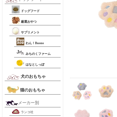
ドッグフード
厳選おやつ
サプリメント
わん！Buono
みちのくファーム
はなとしっぽ
犬のおもちゃ
猫のおもちゃ
メーカー別
ランコ社