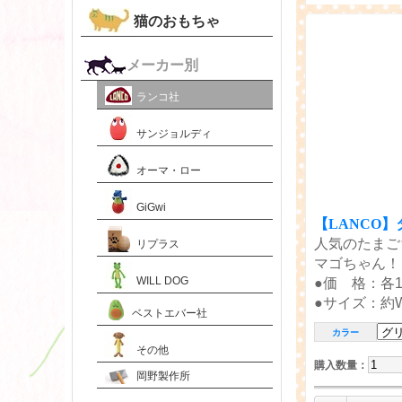
猫のおもちゃ
メーカー別
ランコ社
サンジョルディ
オーマ・ロー
GiGwi
【LANCO
人気のたまご
リプラス
マゴちゃん！
WILL DOG
●価 格：各1
●サイズ：約W5
ベストエバー社
カラー
その他
購入数量
：
岡野製作所