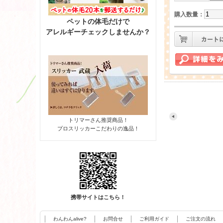
購入数量
：
ペットの体毛だけで
アレルギーチェックしませんか？
トリマーさん推奨商品！
プロスリッカーこだわりの逸品！
携帯サイトはこちら！
わんわんalive?
お問合せ
ご利用ガイド
ご注文の流れ