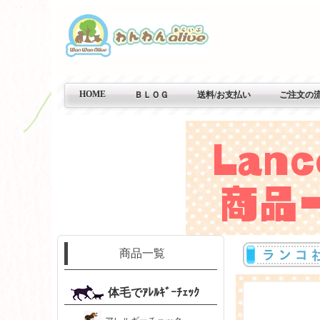
HOME
ＢＬＯＧ
送料/お支払い
ご注文の
商品一覧
体毛でｱﾚﾙｷﾞｰﾁｪｯｸ