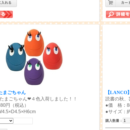
】たまごちゃん
【LANC
たまごちゃん❤４色入荷しました！！
読書の秋、
880円（税込）
●価 格：8
.5×D4.5×H6cm
●サイズ：約W
購入数量
：