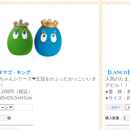
】タマゴ・キング
【LANC
ちゃんシリーズ❤王冠をかぶったかっこいいタ
人気のたま
！
デビル！！
,100円（税込）
●価 格：各
×D5.5×H7cm
●サイズ：約W
カラー
個
購入数量
：