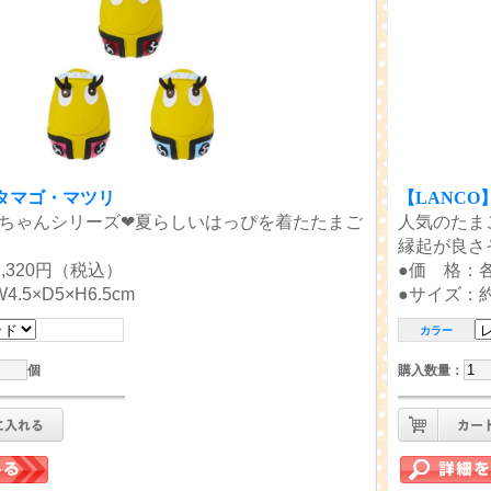
】タマゴ・マツリ
【LANC
ちゃんシリーズ❤夏らしいはっぴを着たたまご
人気のたま
縁起が良さ
,320円（税込）
●価 格：各
.5×D5×H6.5cm
●サイズ：約W
カラー
個
購入数量
：