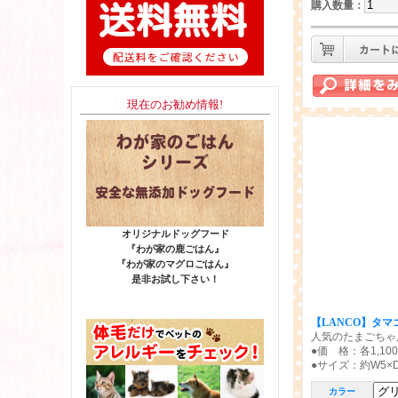
購入数量
：
現在のお勧め情報!
オリジナルドッグフード
『わが家の鹿ごはん』
『わが家のマグロごはん』
是非お試し下さい！
【LANCO】タ
人気のたまごちゃ
●価 格：各1,1
●サイズ：約W5×D5
カラー