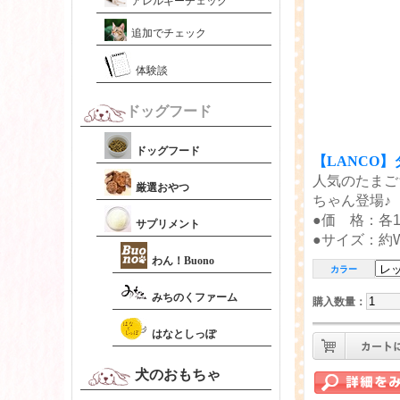
アレルギーチェック
追加でチェック
体験談
ドッグフード
ドッグフード
【LANCO
人気のたまご
厳選おやつ
ちゃん登場♪
●価 格：各1
サプリメント
●サイズ：約W4
わん！Buono
カラー
みちのくファーム
購入数量
：
はなとしっぽ
犬のおもちゃ