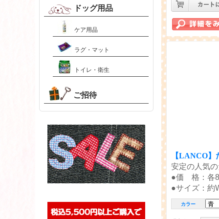
ドッグ用品
ケア用品
ラグ・マット
トイレ・衛生
ご招待
【LANCO
安定の人気の
●価 格：各
●サイズ：約W4
カラー