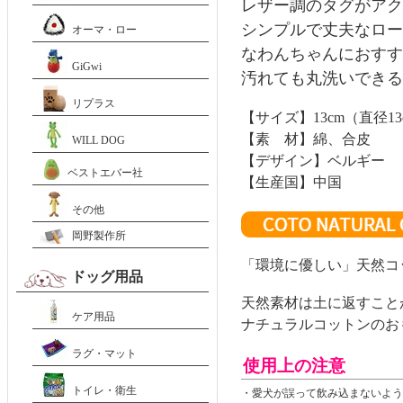
レザー調のタグがアク
シンプルで丈夫なロー
オーマ・ロー
なわんちゃんにおすす
GiGwi
汚れても丸洗いできる
リプラス
【サイズ】
13cm（直径1
【素 材】綿、合皮
WILL DOG
【デザイン】ベルギー
ベストエバー社
【生産国】中国
その他
岡野製作所
「環境に優しい」天然コ
ドッグ用品
天然素材は土に返すこと
ケア用品
ナチュラルコットンのお
ラグ・マット
使用上の注意
トイレ・衛生
・愛犬が誤って飲み込まないよう