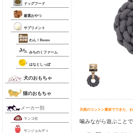
ドッグフード
厳選おやつ
サプリメント
わん！Buono
みちのくファーム
はなとしっぽ
犬のおもちゃ
猫のおもちゃ
メーカー別
天然のコットン素材でできた、わ
ランコ社
噛みながら遊ぶことで
サンジョルディ