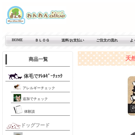
HOME
ＢＬＯＧ
送料/お支払い
ご注文の流れ
よ
天
商品一覧
体毛でｱﾚﾙｷﾞｰﾁｪｯｸ
アレルギーチェック
追加でチェック
体験談
ドッグフード