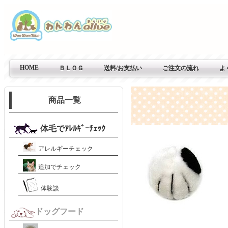
HOME
ＢＬＯＧ
送料/お支払い
ご注文の流れ
よ
商品一覧
体毛でｱﾚﾙｷﾞｰﾁｪｯｸ
アレルギーチェック
追加でチェック
体験談
ドッグフード