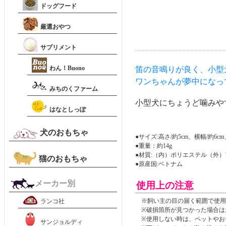
ドッグフード
厳選おやつ
サプリメント
わん！Buono
笛の音鳴りが良く、小型
ワンちゃんが夢中になっ
みちのくファーム
小型犬にちょうど噛みや
はなとしっぽ
犬のおもちゃ
●サイズ:高さ/約5cm、横幅/約6cm
●重量：約14g
●材質:（内）ポリエステル（外
猫のおもちゃ
●原産国:ベトナム
メーカー別
使用上の注意
※飼い主の目の届く範囲で使用
ランコ社
※破損箇所が見つかった場合は
※使用しない時は、ペットやお
サンジョルディ