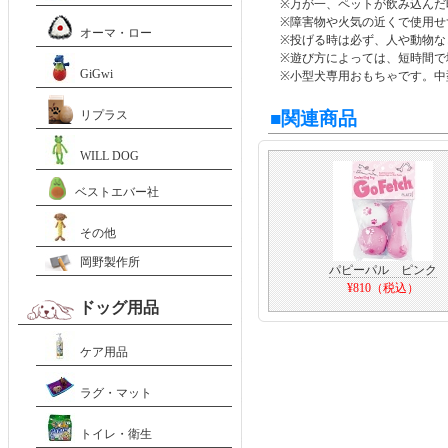
※万が一、ペットが飲み込んだ
※障害物や火気の近くで使用せ
オーマ・ロー
※投げる時は必ず、人や動物な
※遊び方によっては、短時間で
GiGwi
※小型犬専用おもちゃです。中
リプラス
■関連商品
WILL DOG
ベストエバー社
その他
岡野製作所
パピーパル ピンク
¥810（税込）
ドッグ用品
ケア用品
ラグ・マット
トイレ・衛生