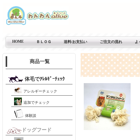
HOME
ＢＬＯＧ
送料/お支払い
ご注文の流れ
よ
商品一覧
体毛でｱﾚﾙｷﾞｰﾁｪｯｸ
アレルギーチェック
追加でチェック
体験談
ドッグフード