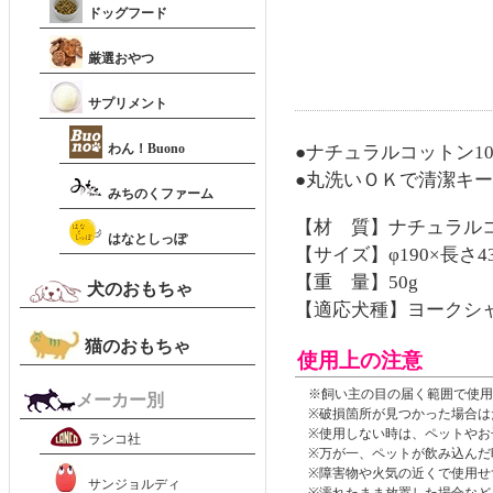
ドッグフード
厳選おやつ
サプリメント
わん！Buono
●ナチュラルコットン10
●丸洗いＯＫで清潔キ
みちのくファーム
【材 質】ナチュラルコ
はなとしっぽ
【サイズ】φ190×長さ43
【重 量】50g
犬のおもちゃ
【適応犬種】ヨークシ
猫のおもちゃ
使用上の注意
※飼い主の目の届く範囲で使用
メーカー別
※破損箇所が見つかった場合は
※使用しない時は、ペットやお
ランコ社
※万が一、ペットが飲み込んだ
※障害物や火気の近くで使用せ
サンジョルディ