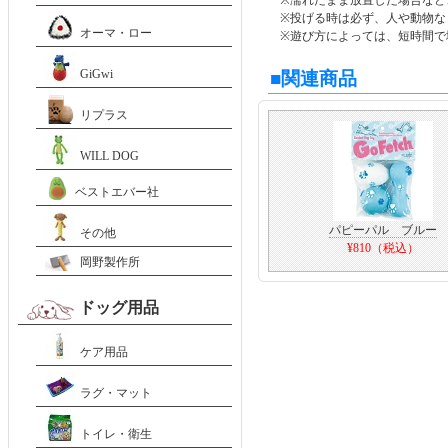
※濡れたまま放置した場合など
※投げる時は必ず、人や動物な
オーマ・ロー
※遊び方によっては、短時間で
GiGwi
■関連商品
リプラス
WILL DOG
ベストエバー社
パピーパル ブルー
その他
¥810（税込）
岡野製作所
ドッグ用品
ケア用品
ラグ・マット
トイレ・衛生