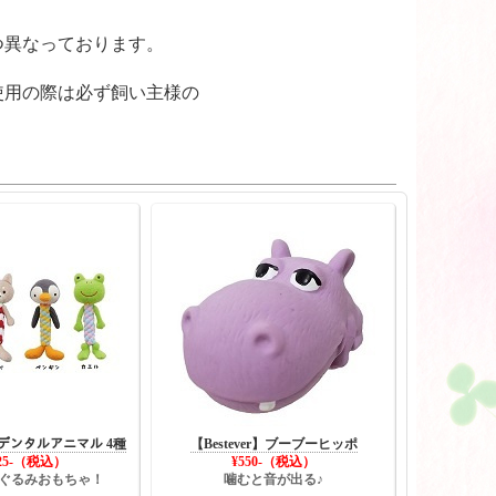
つ異なっております。
使用の際は必ず飼い主様の
ﾝ】デンタルアニマル 4種
【Bestever】ブーブーヒッポ
25
-（税込）
¥550-（税込）
ぐるみおもちゃ！
噛むと音が出る♪