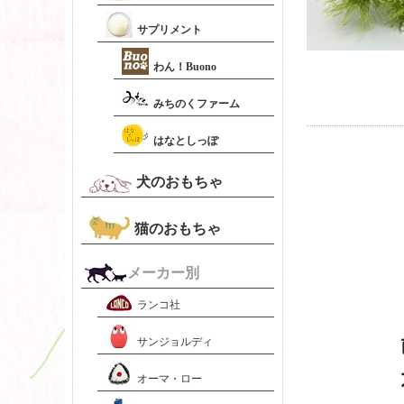
サプリメント
わん！Buono
みちのくファーム
はなとしっぽ
犬のおもちゃ
猫のおもちゃ
メーカー別
ランコ社
サンジョルディ
オーマ・ロー