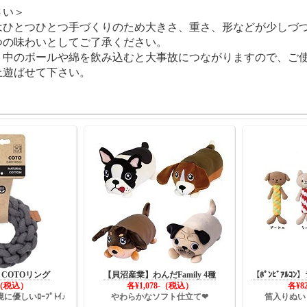
さい＞
はひとつひとつ手づくりのため大きさ、重さ、形などが少しづ
の味わいとしてご了承ください。
、中のボールや綿を飲み込むと大事故につながりますので、ご
遊ばせて下さい。
】COTOリング
【貝沼産業】わんだFamily 4種
【ﾎﾟﾝﾋﾞｱﾙｺ
-（税込）
各¥1,078-（税込）
各¥8
優しいﾛｰﾌﾟﾄｲ♪
やわらかなソフト仕立て❤
笛入りぬい