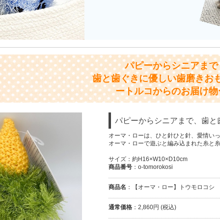
パピーからシニアまで
歯と歯ぐきに優しい歯磨きお
ートルコからのお届け物
パピーからシニアまで、歯と
オーマ・ローは、ひと針ひと針、愛情い
オーマ・ローで遊ぶと編み込まれた糸と糸
サイズ：約H16×W10×D10cm
商品番号
：o-tomorokosi
商品名
：【オーマ・ロー】トウモロコシ
通常価格
：2,860円 (税込)