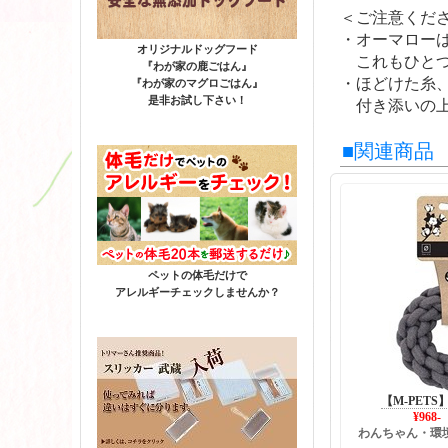
＜ご注意くだ
・オーマロー
オリジナルドッグフード
これもひとつ
『わが家の鹿ごはん』
・ほどけた糸
『わが家のマグロごはん』
是非お試し下さい！
付き添いの上
■関連商品
ペットの体毛だけで
アレルギーチェックしませんか？
【M-PETS
¥968
わんちゃん・環境に