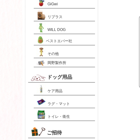
GiGwi
リプラス
WILL DOG
ベストエバー社
その他
岡野製作所
ドッグ用品
ケア用品
ラグ・マット
トイレ・衛生
ご招待