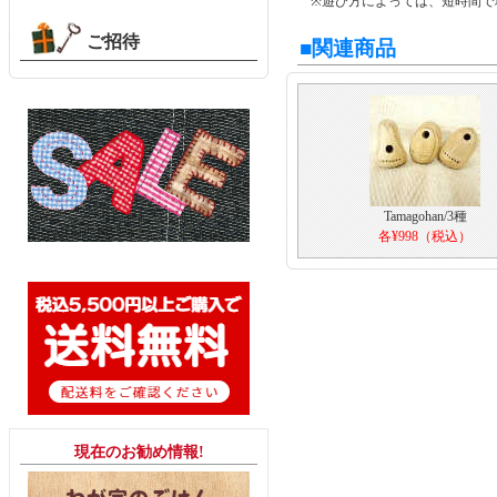
※遊び方によっては、短時間で
ご招待
■関連商品
Tamagohan/3種
各¥998（税込）
現在のお勧め情報!