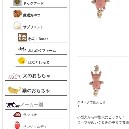
ドッグフード
厳選おやつ
サプリメント
わん！Buono
みちのくファーム
はなとしっぽ
犬のおもちゃ
猫のおもちゃ
クリックで拡大しま
メーカー別
す！
ランコ社
小型犬から中型犬にピッタリ！
ロープがぬいぐるみの中まで貫通
サンジョルディ