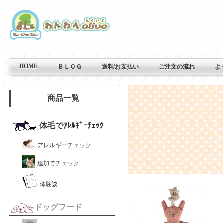
HOME
ＢＬＯＧ
送料/お支払い
ご注文の流れ
よ
商品一覧
体毛でｱﾚﾙｷﾞｰﾁｪｯｸ
アレルギーチェック
追加でチェック
体験談
ドッグフード