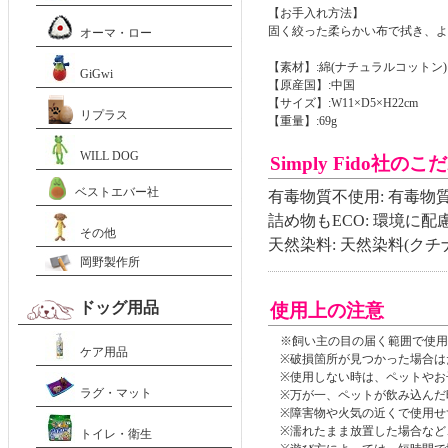
【お手入れ方法】
固く絞った柔らかい布で拭き、よ
オーマ・ロー
【素材】:綿(ナチュラルコットン)
GiGwi
【原産国】:中国
【サイズ】:W11×D5×H22cm
リプラス
【重量】:69g
WILL DOG
Simply Fido社のこ
ベストエバー社
有毒物質不使用: 有毒
詰め物もECO: 環境に
その他
天然染料: 天然染料(ク
岡野製作所
ドッグ用品
使用上の注意
※飼い主の目の届く範囲で使用
ケア用品
※破損箇所が見つかった場合は
※使用しない時は、ペットやお
ラグ・マット
※万が一、ペットが飲み込んだ
※障害物や火気の近くで使用せ
※濡れたまま放置した場合など
トイレ・衛生