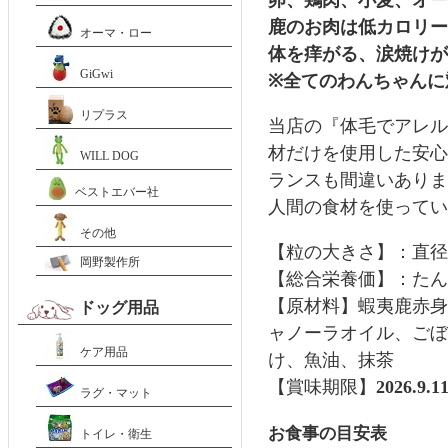
卵、鶏肉、小麦、オー
鹿のお肉は低カロリー
オーマ・ロー
体を痒がる、涙焼けが
GiGwi
※全てのわんちゃんに
リプラス
当店の『体毛でアレル
材だけを使用した安心
WILL DOG
ランスも間違いありま
ベストエバー社
人間の食材を使ってい
その他
【粒の大きさ】：直径約
岡野製作所
【総合栄養価】：たんぱく
【原材料】蝦夷鹿赤身
ドッグ用品
ャノーラオイル、ごぼ
ケア用品
け、魚油、抹茶
【賞味期限】
2026.9.1
ラグ・マット
お食事の目安表
トイレ・衛生