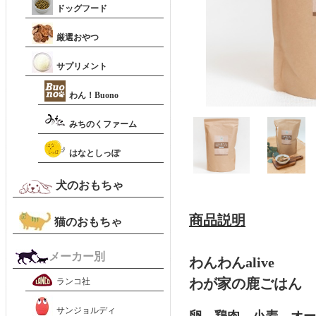
ドッグフード
厳選おやつ
サプリメント
わん！Buono
みちのくファーム
はなとしっぽ
犬のおもちゃ
商品説明
猫のおもちゃ
メーカー別
わんわんalive
わが家の鹿ごはん
ランコ社
サンジョルディ