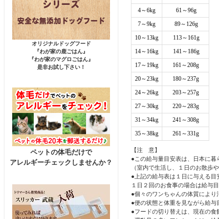
4～6kg
61～96g
7～9kg
89～126g
10～13kg
113～161g
オリジナルドッグフード
14～16kg
141～186g
『わが家の鹿ごはん』
『わが家のマグロごはん』
17～19kg
161～208g
是非お試し下さい！
20～23kg
180～237g
24～26kg
203～257g
27～30kg
220～283g
31～34kg
241～308g
35～38kg
261～331g
【注 意】
ペットの体毛だけで
●この給与量目安表は、日本に暮
アレルギーチェックしませんか？
（室内で生活し、１日のお散歩や
●上記の給与表は１日に与える目
１日２回のお食事の場合は給与目
●個々のワンちゃんの体質により
●便の状態と体重を見ながら給与
●フードの切り替えは、現在の食