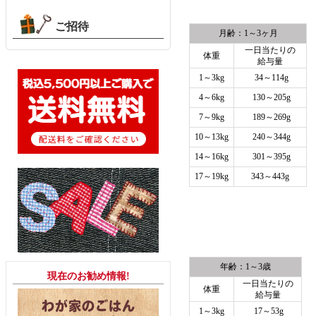
ご招待
月齢：1～3ヶ月
一日当たりの
体重
給与量
1～3kg
34～114g
4～6kg
130～205g
7～9kg
189～269g
10～13kg
240～344g
14～16kg
301～395g
17～19kg
343～443g
年齢：1～3歳
現在のお勧め情報!
一日当たりの
体重
給与量
1～3kg
17～53g