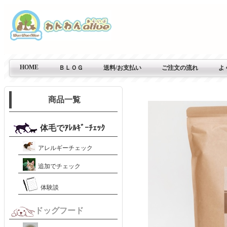
HOME
ＢＬＯＧ
送料/お支払い
ご注文の流れ
よ
商品一覧
体毛でｱﾚﾙｷﾞｰﾁｪｯｸ
アレルギーチェック
追加でチェック
体験談
ドッグフード