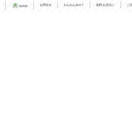
お問合せ
わんわんalive？
送料/お支払い
ご
HOME