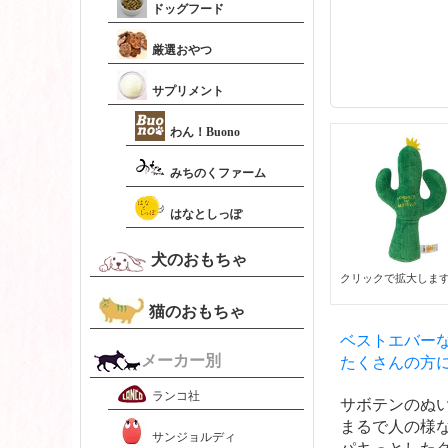
ドッグフード
厳選おやつ
サプリメント
わん！Buono
みちのくファーム
はなとしっぽ
犬のおもちゃ
クリックで拡大しま
猫のおもちゃ
ベストエバー
メーカー別
たくさんの方
ランコ社
サボテンのぬ
まるで人の様
サンジョルディ