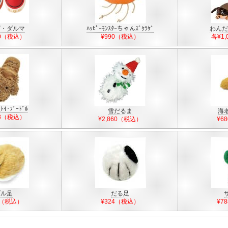
ゴ・ダルマ
ﾊｯﾋﾟｰﾓﾝｽﾀｰちゃんｽﾞｸﾗｹﾞ
わんだF
00（税込）
¥990（税込）
各¥1
ﾄｲ･ﾌﾟｰﾄﾞﾙ
雪だるま
海
78（税込）
¥2,860（税込）
¥6
ブル足
だる足
4（税込）
¥324（税込）
¥7