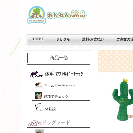
HOME
ＢＬＯＧ
送料/お支払い
ご注文の
商品一覧
体毛でｱﾚﾙｷﾞｰﾁｪｯｸ
アレルギーチェック
追加でチェック
体験談
ドッグフード