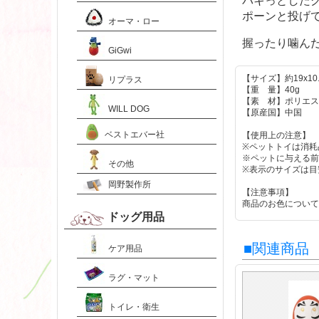
パキっとした
ポーンと投げ
オーマ・ロー
握ったり噛ん
GiGwi
【サイズ】約19x10.
リプラス
【重 量】40g
【素 材】ポリエス
WILL DOG
【原産国】中国
ベストエバー社
【使用上の注意】
※ペットトイは消耗
※ペットに与える前
その他
※表示のサイズは目
岡野製作所
【注意事項】
商品のお色について
ドッグ用品
■関連商品
ケア用品
ラグ・マット
トイレ・衛生