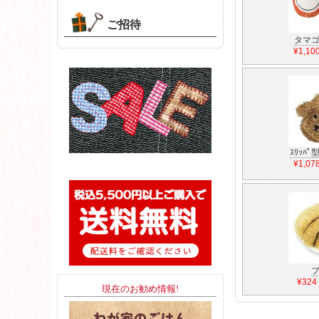
ご招待
タマ
¥1,1
ｽﾘｯﾊﾟ型
¥1,0
¥32
現在のお勧め情報!