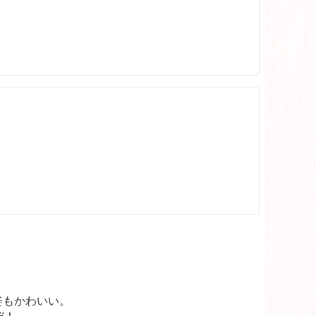
。
姿もかわいい。