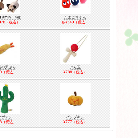
amily 4種
たまごちゃん
,078（税込）
各¥540（税込）
老の天ぷら
けん玉
80（税込）
¥788（税込）
サボテン
パンプキン
88（税込）
¥777（税込）