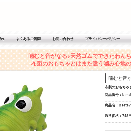
流れ
よくあるご質問
お問い合わせ
プライバシーポリシー
噛むと音がなる♪天然ゴムでできたわん
布製のおもちゃとはまた違う嚙み心地の
噛むと音
布製のおもちゃ
商品番号
：b-md
商品名
：Bset
通常価格
：748円