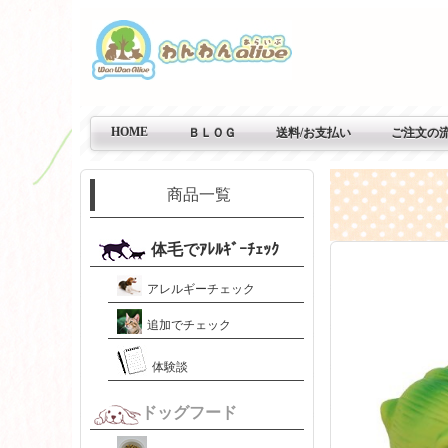
HOME
ＢＬＯＧ
送料/お支払い
ご注文の
商品一覧
体毛でｱﾚﾙｷﾞｰﾁｪｯｸ
アレルギーチェック
追加でチェック
体験談
ドッグフード