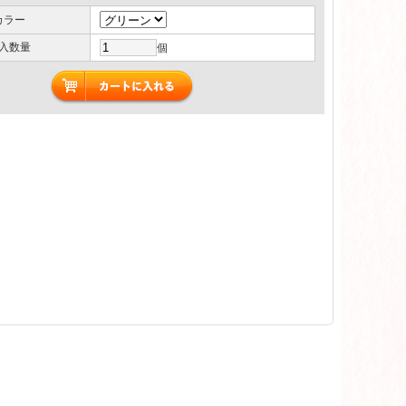
カラー
入数量
個