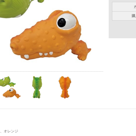
購
、オレンジ