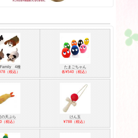
amily 4種
たまごちゃん
,078（税込）
各¥540（税込）
老の天ぷら
けん玉
80（税込）
¥788（税込）