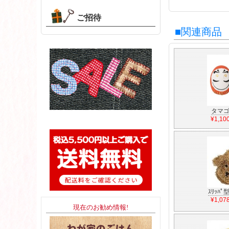
ご招待
■関連商品
タマ
¥1,1
ｽﾘｯﾊﾟ型
¥1,0
現在のお勧め情報!