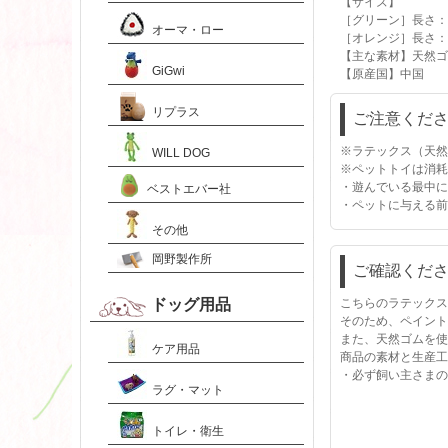
【サイズ】
［グリーン］長さ：約
オーマ・ロー
［オレンジ］長さ：約
【主な素材】天然ゴ
GiGwi
【原産国】中国
リプラス
ご注意くだ
※ラテックス（天然
WILL DOG
※ペットトイは消耗
・遊んでいる最中に
ベストエバー社
・ペットに与える前
その他
岡野製作所
ご確認くだ
ドッグ用品
こちらのラテックス
そのため、ペイント
また、天然ゴムを使
ケア用品
商品の素材と生産工
・必ず飼い主さまの
ラグ・マット
トイレ・衛生