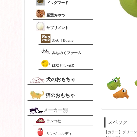
ドッグフード
厳選おやつ
サプリメント
わん！Buono
みちのくファーム
はなとしっぽ
犬のおもちゃ
猫のおもちゃ
メーカー別
ランコ社
スペック
【カラー】グリーン
サンジョルディ