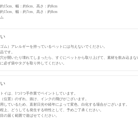
15cm、幅：約6cm、高さ：約8cm
15cm、幅：約7cm、高さ：約8cm
ム
さい
ゴム）アレルギーを持っているペットには与えないでください。
品です。
穴が開いたり壊れてしまったら、すぐにペットから取り上げて、素材を飲み込まな
に必ず袋やタグを取り外してください。
さい
トイは、1つ1つ手作業でペイントしています。
（位置）のずれ、抜け、インクの飛びがございます。
用しているため、直射日光や経年によって変色、白化する場合がございます。
程上、どうしても発生する特性として、予めご了承ください。
目の届く範囲で遊ばせてください。