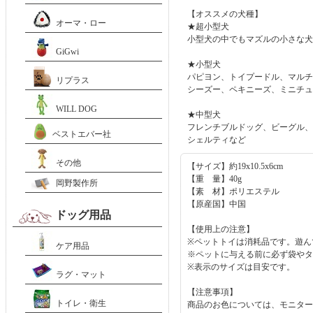
【オススメの犬種】
オーマ・ロー
★超小型犬
小型犬の中でもマズルの小さな犬
GiGwi
★小型犬
パピヨン、トイプードル、マルチ
リプラス
シーズー、ペキニーズ、ミニチュ
WILL DOG
★中型犬
フレンチブルドッグ、ビーグル、
ベストエバー社
シェルティなど
その他
【サイズ】約19x10.5x6cm
【重 量】40g
岡野製作所
【素 材】ポリエステル
【原産国】中国
ドッグ用品
【使用上の注意】
※ペットトイは消耗品です。遊ん
ケア用品
※ペットに与える前に必ず袋やタ
※表示のサイズは目安です。
ラグ・マット
【注意事項】
トイレ・衛生
商品のお色については、モニター