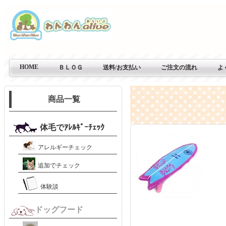
HOME
ＢＬＯＧ
送料/お支払い
ご注文の流れ
よ
商品一覧
体毛でｱﾚﾙｷﾞｰﾁｪｯｸ
アレルギーチェック
追加でチェック
体験談
ドッグフード