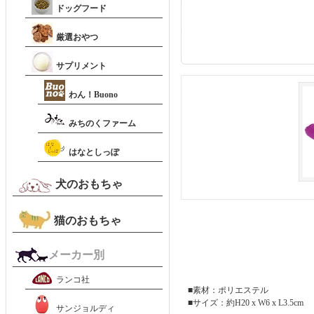
ドッグフード
厳選おやつ
サプリメント
わん！Buono
みちのくファーム
はなとしっぽ
犬のおもちゃ
猫のおもちゃ
メーカー別
ランコ社
■素材：ポリエステル
■サイズ：約H20 x W6 x L3.5cm
サンジョルディ