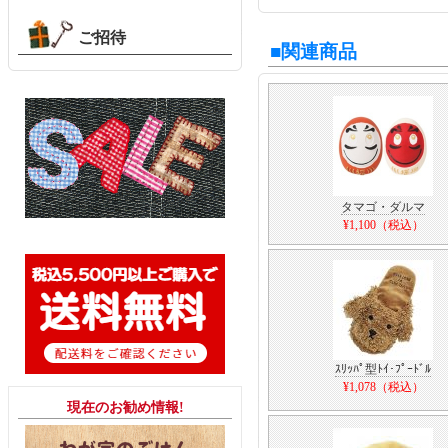
ご招待
■関連商品
タマゴ・ダルマ
¥1,100（税込）
ｽﾘｯﾊﾟ型ﾄｲ･ﾌﾟｰﾄﾞﾙ
¥1,078（税込）
現在のお勧め情報!