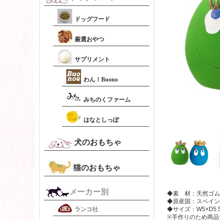
ドッグフード
厳選おやつ
サプリメント
わん！Buono
みちのくファーム
はなとしっぽ
犬のおもちゃ
猫のおもちゃ
メーカー別
◆素 材：天然ゴム
◆原産国：スペイン
ランコ社
◆サイズ：W5×D5.5
※手作りのため商品