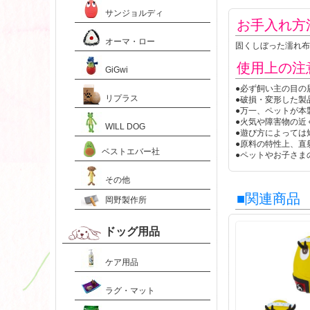
サンジョルディ
お手入れ方
オーマ・ロー
固くしぼった濡れ布
使用上の注
GiGwi
●必ず飼い主の目の
リプラス
●破損・変形した製
●万一、ペットが本
●火気や障害物の近
WILL DOG
●遊び方によっては
●原料の特性上、直
ベストエバー社
●ペットやお子さま
その他
■関連商品
岡野製作所
ドッグ用品
ケア用品
ラグ・マット