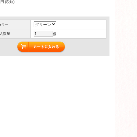
0円 (税込)
カラー
入数量
個