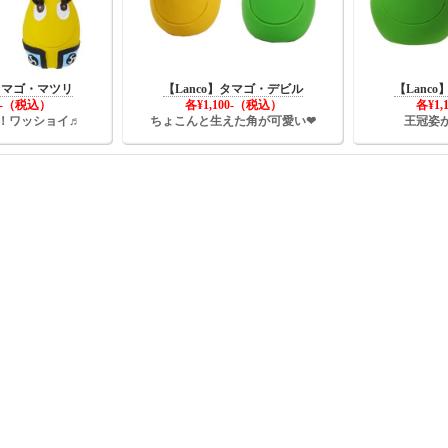
】タマゴ・マツリ
【Lanco】タマゴ・デビル
【Lanc
20-（税込）
各¥1,100-（税込）
各¥1,
！ワッショイ♬
ちょこんと生えた角が可愛い❤
王冠姿