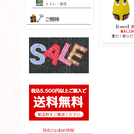
トイレ・衛生
ご招待
【Lanco
各¥1,3
夏だ！祭りだ
現在のお勧め情報!