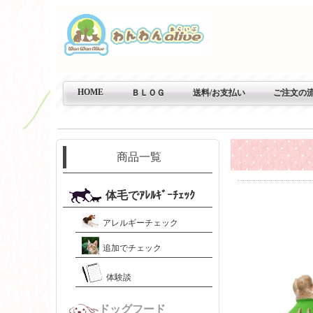
HOME
ＢＬＯＧ
送料/お支払い
ご注文の
商品一覧
体毛でｱﾚﾙｷﾞｰﾁｪｯｸ
アレルギーチェック
追加でチェック
体験談
ドッグフード