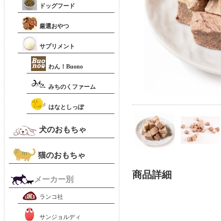
ドッグフード
厳選おやつ
サプリメント
わん！Buono
みちのくファーム
はなとしっぽ
犬のおもちゃ
猫のおもちゃ
商品詳細
メーカー別
ランコ社
サンジョルディ