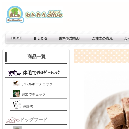
HOME
ＢＬＯＧ
送料/お支払い
ご注文の流れ
よ
商品一覧
体毛でｱﾚﾙｷﾞｰﾁｪｯｸ
アレルギーチェック
追加でチェック
体験談
ドッグフード