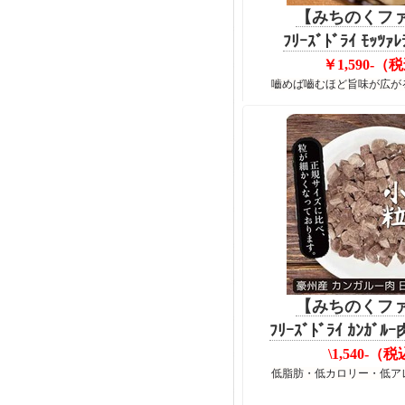
【みちのくフ
ﾌﾘｰｽﾞﾄﾞﾗｲ ﾓｯﾂｧﾚ
￥1,590-（
嚙めば嚙むほど旨味が広が
【みちのくフ
ﾌﾘｰｽﾞﾄﾞﾗｲ ｶﾝｶﾞﾙ
\1,540-（
低脂肪・低カロリー・低ア