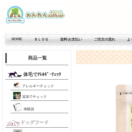
HOME
ＢＬＯＧ
送料/お支払い
ご注文の流れ
よ
商品一覧
体毛でｱﾚﾙｷﾞｰﾁｪｯｸ
アレルギーチェック
追加でチェック
体験談
ドッグフード