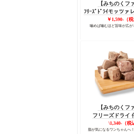
【みちのくフ
ﾌﾘｰｽﾞﾄﾞﾗｲモッツァ
￥1,590-（
嚙めば嚙むほど旨味が広が
【みちのくフ
フリーズドライ 仔
\1,340-（
脂が気になるワンちゃんへ