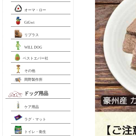
オーマ・ロー
GiGwi
リプラス
WILL DOG
ベストエバー社
その他
岡野製作所
ドッグ用品
ケア用品
ラグ・マット
トイレ・衛生