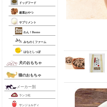
ドッグフード
厳選おやつ
サプリメント
わん！Buono
みちのくファーム
はなとしっぽ
犬のおもちゃ
猫のおもちゃ
メーカー別
ランコ社
サンジョルディ