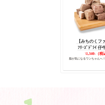
【みちのくフ
ﾌﾘｰｽﾞﾄﾞﾗｲ 仔
\1,340-（
脂が気になるワンちゃんへ