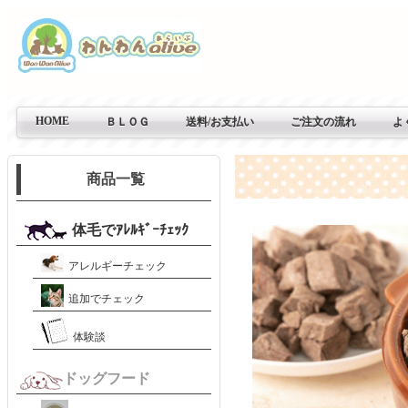
HOME
ＢＬＯＧ
送料/お支払い
ご注文の流れ
よ
商品一覧
体毛でｱﾚﾙｷﾞｰﾁｪｯｸ
アレルギーチェック
追加でチェック
体験談
ドッグフード