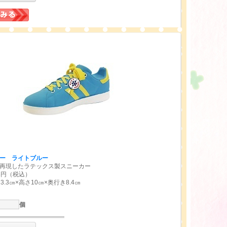
ー ライトブルー
再現したラテックス製スニーカー
58円（税込）
.3㎝×高さ10㎝×奥行き8.4㎝
個