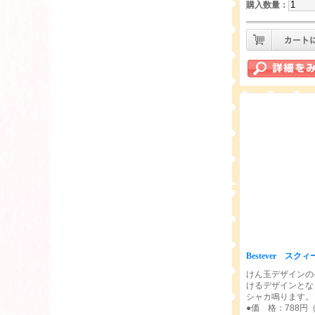
購入数量
：
Bestever ス
けん玉デザインの
けるデザインとな
シャカ鳴ります。
●価 格：788円