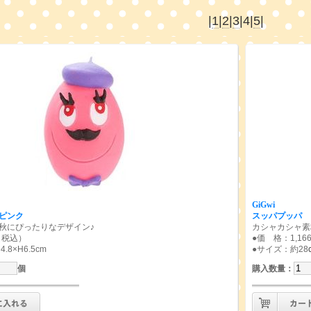
|
1
|
2
|
3
|
4
|
5
|
GiGwi
ピンク
スッパプッパ 
秋にぴったりなデザイン♪
カシャカシャ素
（税込）
●価 格：1,1
.8×H6.5cm
●サイズ：約28
個
購入数量
：