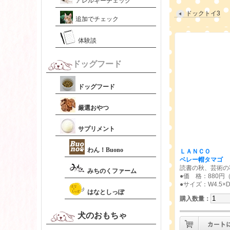
アレルギーチェック
ドックトイ3
追加でチェック
体験談
ドッグフード
ドッグフード
厳選おやつ
サプリメント
わん！Buono
ＬＡＮＣＯ
ベレー帽タマゴ 
読書の秋、芸術の
みちのくファーム
●価 格：880円
●サイズ：W4.5×D4
はなとしっぽ
購入数量
：
犬のおもちゃ