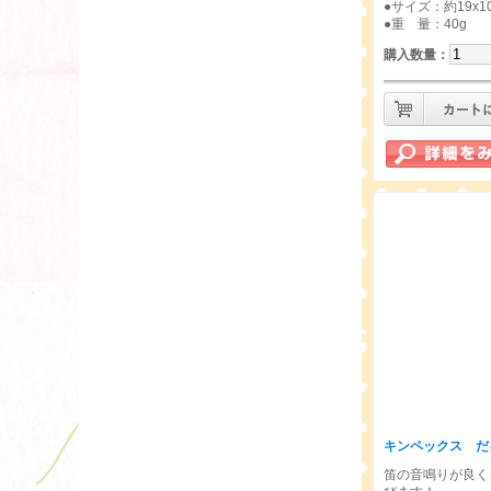
●サイズ：約19x10
●重 量：40g
購入数量
：
キンペックス
だ
笛の音鳴りが良く