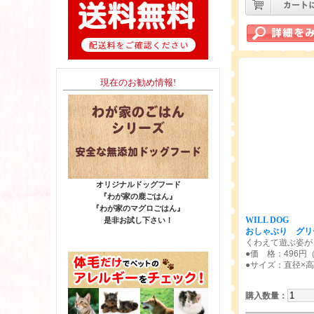
現在のお勧め情報!
オリジナルドッグフード
『わが家の鹿ごはん』
『わが家のマグロごはん』
WILL DOG
是非お試し下さい！
おしゃぶり グリ
くわえて遊ぶ姿が
●価 格：496円
●サイズ：直径×高さ
購入数量
：