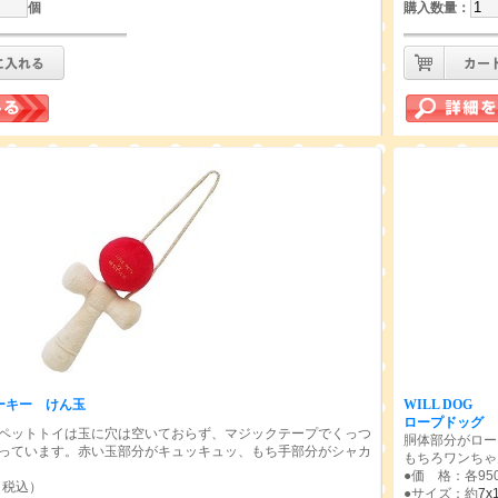
個
購入数量
：
クィーキー けん玉
WILL DOG
ロープドッグ
ペットトイは玉に穴は空いておらず、マジックテープでくっつ
胴体部分がロー
っています。赤い玉部分がキュッキュッ、もち手部分がシャカ
もちろワンちゃ
●価 格：各95
（税込）
●サイズ：約
7x