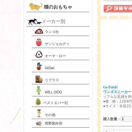
猫のおもちゃ
メーカー別
ランコ社
サンジョルディ
オーマ・ロー
GiGwi
リプラス
Go Fetch!
ワンズスニーカー
WILL DOG
リアルな質感を再
●価 格：1,058
ベストエバー社
●サイズ：全長23.
その他
購入数量
：
岡野製作所