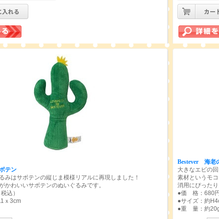
Bestever
海老
ボテン
大きなエビの回
るみはサボテンの縦じま模様リアルに再現しました！
素材というモコ
がかわいいサボテンのぬいぐるみです。
消用にぴったり
（税込）
●価 格：680
1ｘ3cm
●サイズ：約H4cm
●重 量：約20