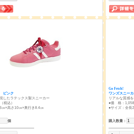
Go Fetch!
 ピンク
ワンズスニーカ
現したラテックス製スニーカー
リアルな質感を
円（税込）
●価 格：1,0
3㎝×高さ10㎝×奥行き8.4㎝
●サイズ：全長23
個
購入数量
：