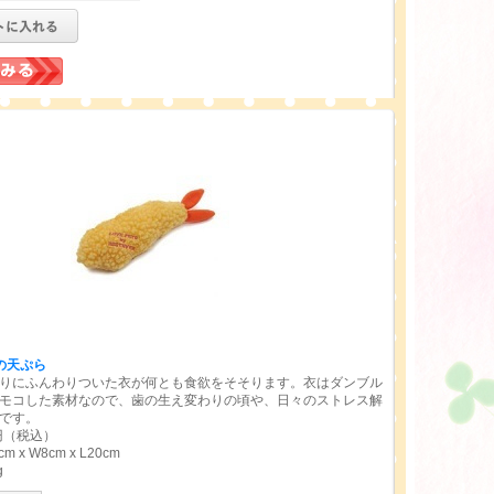
の天ぷら
りにふんわりついた衣が何とも食欲をそそります。衣はダンブル
モコした素材なので、歯の生え変わりの頃や、日々のストレス解
です。
円（税込）
 x W8cm x L20cm
g