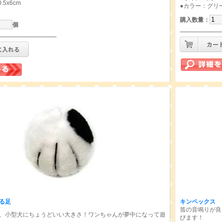
.5x6cm
●カラー：グリ
購入数量
：
個
る足
キンペックス 
笛の音鳴りが良
、小型犬にちょうどいい大きさ！ワンちゃんが夢中になって遊
びます！