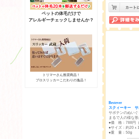
ペットの体毛だけで
アレルギーチェックしませんか？
トリマーさん推奨商品！
プロスリッカーこだわりの逸品！
Bestever
スクィーキー サ
サボテンのぬいぐ
まるで人の様な形
●価 格：788円
●サイズ：約20ｘ1
●重 量：50g