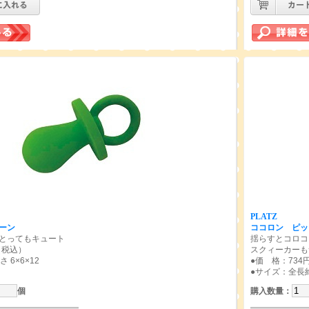
PLATZ
ーン
ココロン ピッ
とってもキュート
揺らすとコロコ
（税込）
スクィーカーも
 6×6×12
●価 格：734
●サイズ：全長
個
購入数量
：