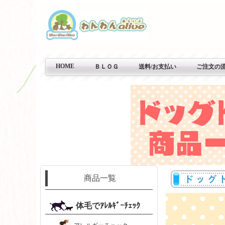
HOME
ＢＬＯＧ
送料/お支払い
ご注文の
商品一覧
体毛でｱﾚﾙｷﾞｰﾁｪｯｸ