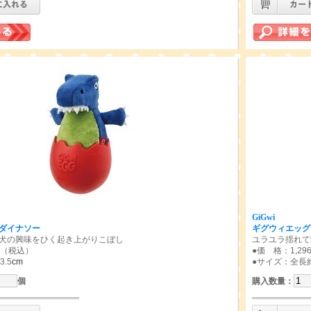
GiGwi
ダイナソー
ギグウィエッグ
犬の興味をひく起き上がりこぼし
ユラユラ揺れて
円（税込）
●価 格：1,2
.5
cm
●サイズ：全長約
個
購入数量
：