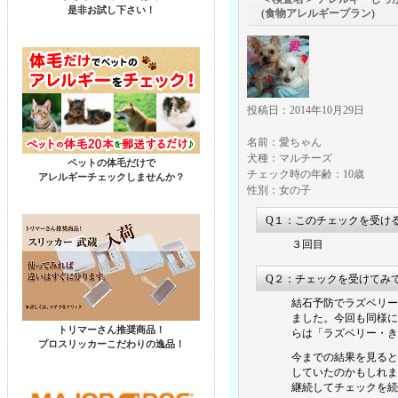
是非お試し下さい！
(食物アレルギープラン)
投稿日：2014年10月29日
名前：愛ちゃん
犬種：マルチーズ
ペットの体毛だけで
チェック時の年齢：10歳
アレルギーチェックしませんか？
性別：女の子
Q１：このチェックを受け
３回目
Q２：チェックを受けてみ
結石予防でラズベリー
ました。今回も同様に
トリマーさん推奨商品！
らは「ラズベリー・き
プロスリッカーこだわりの逸品！
今までの結果を見ると
していたのかもしれま
継続してチェックを続