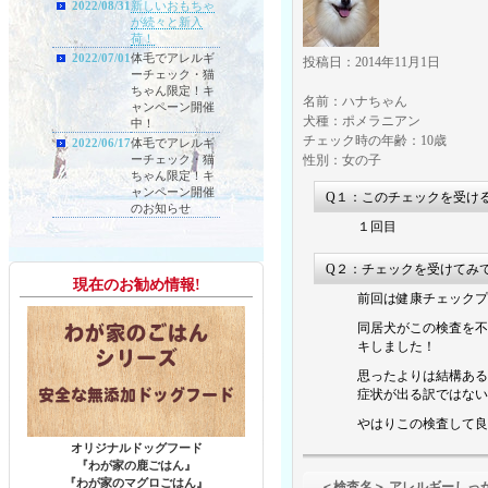
2022/08/31
新しいおもちゃ
が続々と新入
荷！
2022/07/01
体毛でアレルギ
投稿日：2014年11月1日
ーチェック・猫
ちゃん限定！キ
名前：ハナちゃん
ャンペーン開催
犬種：ポメラニアン
中！
チェック時の年齢：10歳
2022/06/17
体毛でアレルギ
ーチェック・猫
性別：女の子
ちゃん限定！キ
ャンペーン開催
Q１：このチェックを受け
のお知らせ
１回目
Q２：チェックを受けてみ
現在のお勧め情報!
前回は健康チェックプ
同居犬がこの検査を不
キしました！
思ったよりは結構ある
症状が出る訳ではない
やはりこの検査して良
オリジナルドッグフード
『わが家の鹿ごはん』
『わが家のマグロごはん』
＜検査名＞ アレルギーしっ