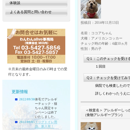
体験談
よくある質問と問い合わせ
投稿日：2014年11月13日
名前：ココアちゃん
犬種：アメリカンコッカー
チェック時の年齢：4歳10ヵ月
性別：男の子
Q１：このチェックを受け
１回目
※月末の最終金曜日のみ15時までの受
付となります。
Q２：チェックを受けてみ
病院でも検査したので
更新情報
詳しくわかったうえに
2022/09/30
体毛でアレルギ
ーチェック・猫
ちゃん限定キャ
＜検査名＞ アレルギーしっ
ンペーンは終了
(食物アレルギープラン)
いたしました。
2022/09/05
ドッグトイレ用
品、新入荷！