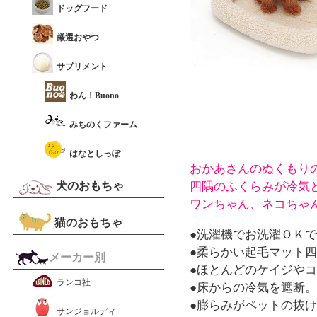
ドッグフード
厳選おやつ
サプリメント
わん！Buono
みちのくファーム
はなとしっぽ
おかあさんのぬくもり
犬のおもちゃ
四隅のふくらみが冷気
ワンちゃん、ネコちゃ
猫のおもちゃ
●洗濯機でお洗濯ＯＫ
●柔らかい起毛マット
メーカー別
●ほとんどのケイジや
ランコ社
●床からの冷気を遮断
●膨らみがペットの抜
サンジョルディ