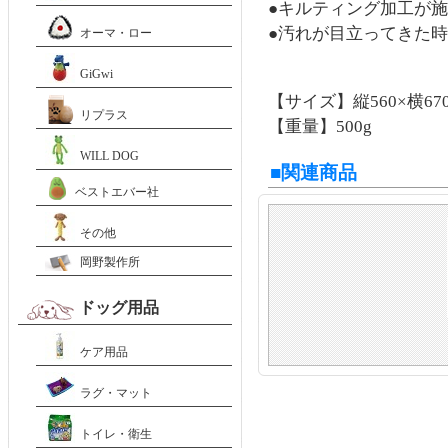
●キルティング加工が
●汚れが目立ってきた
オーマ・ロー
GiGwi
【サイズ】縦560×横67
リプラス
【重量】500g
WILL DOG
■関連商品
ベストエバー社
その他
岡野製作所
ドッグ用品
ケア用品
ラグ・マット
トイレ・衛生