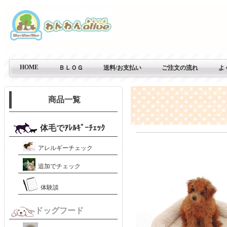
HOME
ＢＬＯＧ
送料/お支払い
ご注文の流れ
よ
商品一覧
体毛でｱﾚﾙｷﾞｰﾁｪｯｸ
アレルギーチェック
追加でチェック
体験談
ドッグフード