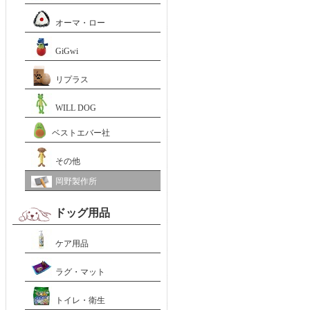
オーマ・ロー
GiGwi
リプラス
WILL DOG
ベストエバー社
その他
岡野製作所
ドッグ用品
ケア用品
ラグ・マット
トイレ・衛生