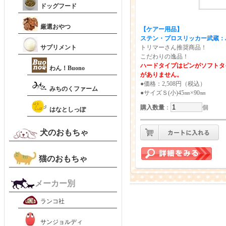
ドッグフード
厳選おやつ
【ケアー用品】
ステン・プロスリッカー武蔵：
サプリメント
トリマーさん推奨商品！
こだわりの逸品！
ハードタイプはピンがソフトタ
わん！Buono
がありません。
●価格：2,508円（税込）
みちのくファーム
●サイズＳ(小)45㎜×90㎜
購入数量
：
個
はなとしっぽ
犬のおもちゃ
猫のおもちゃ
メーカー別
ランコ社
サンジョルディ