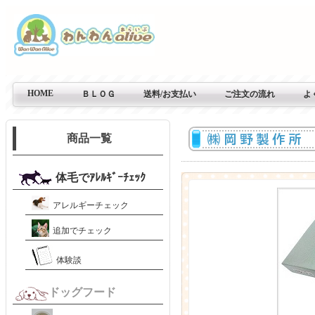
HOME
ＢＬＯＧ
送料/お支払い
ご注文の流れ
よ
商品一覧
体毛でｱﾚﾙｷﾞｰﾁｪｯｸ
アレルギーチェック
追加でチェック
体験談
ドッグフード