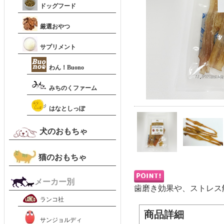
ドッグフード
厳選おやつ
サプリメント
わん！Buono
みちのくファーム
はなとしっぽ
犬のおもちゃ
猫のおもちゃ
メーカー別
歯磨き効果や、ストレス
ランコ社
商品詳細
サンジョルディ