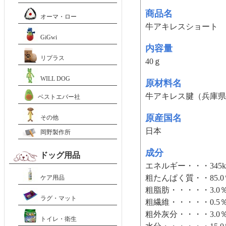
商品名
オーマ・ロー
牛アキレスショート
GiGwi
内容量
リプラス
40ｇ
WILL DOG
原材料名
牛アキレス腱（兵庫県
ベストエバー社
原産国名
その他
日本
岡野製作所
成分
ドッグ用品
エネルギー・・・345kc
粗たんぱく質・・85.
ケア用品
粗脂肪・・・・・3.0
ラグ・マット
粗繊維・・・・・0.5
粗外灰分・・・・3.0
トイレ・衛生