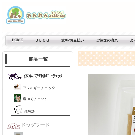
HOME
ＢＬＯＧ
送料/お支払い
ご注文の流れ
よ
商品一覧
体毛でｱﾚﾙｷﾞｰﾁｪｯｸ
アレルギーチェック
追加でチェック
体験談
ドッグフード