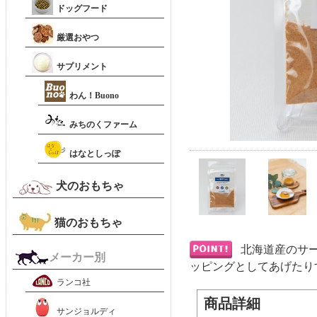
ドッグフード
厳選おやつ
サプリメント
わん！Buono
みちのくファーム
はなとしっぽ
犬のおもちゃ
猫のおもちゃ
北海道産のサ
メーカー別
ッピングとしてあげたり
ランコ社
商品詳細
サンジョルディ