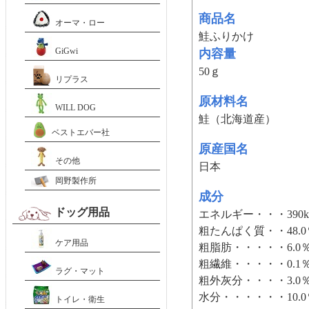
商品名
オーマ・ロー
鮭ふりかけ
GiGwi
内容量
50ｇ
リプラス
原材料名
WILL DOG
鮭（北海道産）
ベストエバー社
原産国名
その他
日本
岡野製作所
成分
ドッグ用品
エネルギー・・・390kc
粗たんぱく質・・48.
ケア用品
粗脂肪・・・・・6.0
粗繊維・・・・・0.1
ラグ・マット
粗外灰分・・・・3.0
水分・・・・・・10.
トイレ・衛生