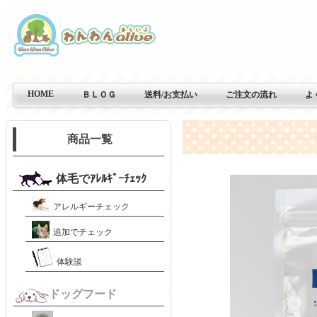
HOME
ＢＬＯＧ
送料/お支払い
ご注文の流れ
よ
商品一覧
体毛でｱﾚﾙｷﾞｰﾁｪｯｸ
アレルギーチェック
追加でチェック
体験談
ドッグフード