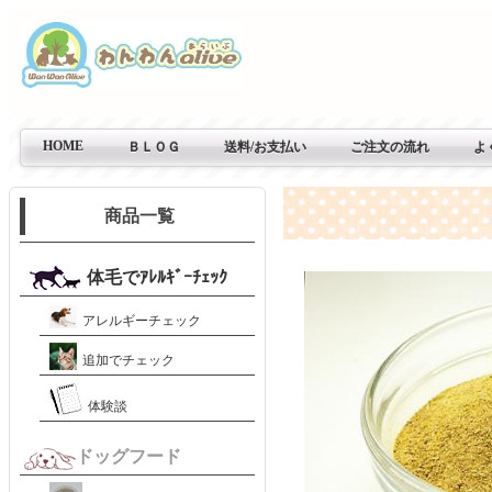
HOME
ＢＬＯＧ
送料/お支払い
ご注文の流れ
よ
商品一覧
体毛でｱﾚﾙｷﾞｰﾁｪｯｸ
アレルギーチェック
追加でチェック
体験談
ドッグフード