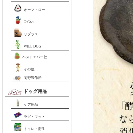
オーマ・ロー
GiGwi
リプラス
WILL DOG
ベストエバー社
その他
岡野製作所
ドッグ用品
ケア用品
ラグ・マット
トイレ・衛生