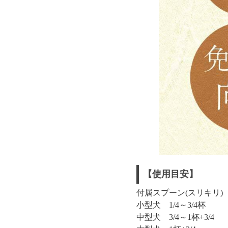
【使用目安】
付属スプーン(スリキリ
小型犬 1/4～3/4杯
中型犬 3/4～1杯+3/4