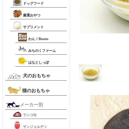
ドッグフード
厳選おやつ
サプリメント
わん！Buono
みちのくファーム
はなとしっぽ
犬のおもちゃ
猫のおもちゃ
メーカー別
ランコ社
サンジョルディ