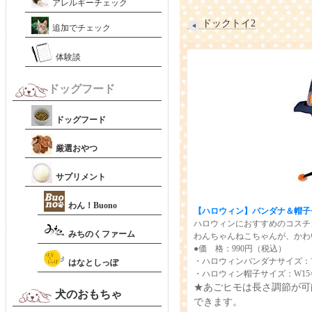
アレルギーチェック
ドックトイ2
追加でチェック
体験談
ドッグフード
ドッグフード
厳選おやつ
サプリメント
わん！Buono
【ハロウィン】
バンダナ＆帽子
ハロウィンにおすすめのコスチ
みちのくファーム
わんちゃんねこちゃんが、かわ
●価 格：990円（税込）
・ハロウィンバンダナ
サイズ：
はなとしっぽ
・ハロウィン帽子
サイズ：W15×H
★あごヒモは長さ調節が可
犬のおもちゃ
できます。