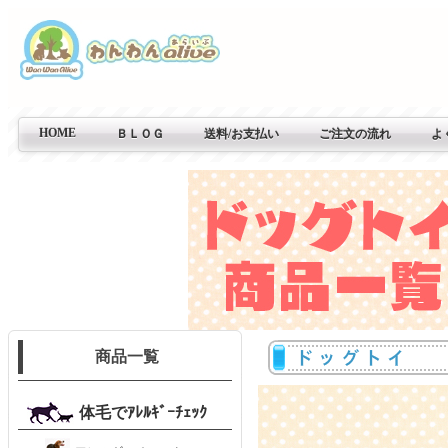
HOME
ＢＬＯＧ
送料/お支払い
ご注文の流れ
よ
商品一覧
体毛でｱﾚﾙｷﾞｰﾁｪｯｸ