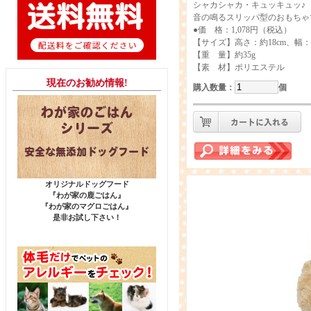
シャカシャカ・キュッキュッ♪
音の鳴るスリッパ型のおもちゃ
●価 格：1,078円（税込）
【サイズ】高さ：約18cm、幅：約
【重 量】約35g
【素 材】ポリエステル
現在のお勧め情報!
購入数量
：
個
オリジナルドッグフード
『わが家の鹿ごはん』
『わが家のマグロごはん』
是非お試し下さい！