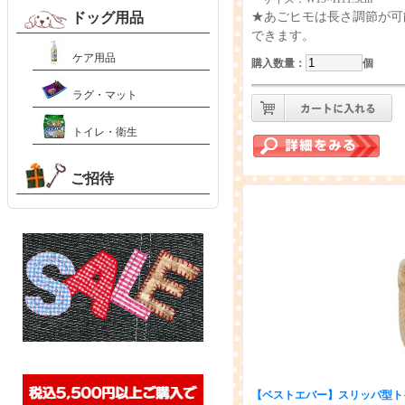
ドッグ用品
★あごヒモは長さ調節が可
できます。
ケア用品
購入数量
：
個
ラグ・マット
トイレ・衛生
ご招待
【ベストエバー】
スリッパ型ト