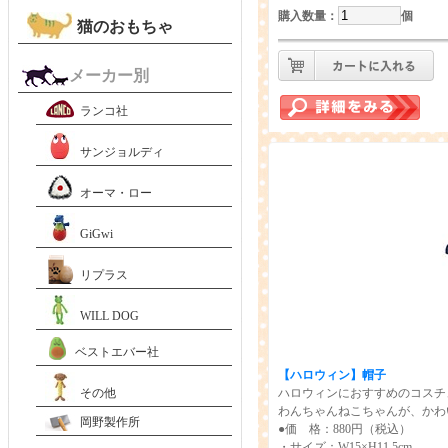
購入数量
：
個
猫のおもちゃ
メーカー別
ランコ社
サンジョルディ
オーマ・ロー
GiGwi
リプラス
WILL DOG
ベストエバー社
【ハロウィン】
帽子
その他
ハロウィンにおすすめのコスチ
わんちゃんねこちゃんが、かわ
岡野製作所
●価 格：880円（税込）
・
サイズ：W15×H11.5cm