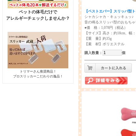
【ベストエバー】
スリッパ型ト
ペットの体毛だけで
シャカシャカ・キュッキュッ♪
アレルギーチェックしませんか？
音の鳴るスリッパ型のおもちゃ
●価 格：1,078円（税込）
【サイズ】高さ：約18cm、幅：約
【重 量】約35g
【素 材】ポリエステル
購入数量
：
個
トリマーさん推奨商品！
プロスリッカーこだわりの逸品！