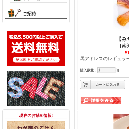
ご招待
【み
[南
¥
馬アキレスのレギュラ
購入数量
：
個
現在のお勧め情報!