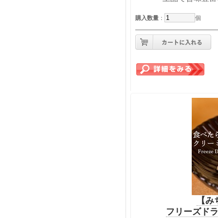
購入数量
：
個
【み
フリーズド