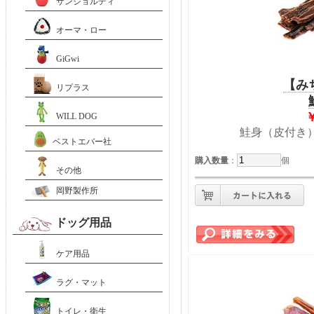
サンジョルディ
オーマ・ロー
GiGwi
【み
リプラス
WILL DOG
鮭身（皮付き
ベストエバー社
購入数量
：
個
その他
岡野製作所
ドッグ用品
ケア用品
ラグ・マット
トイレ・衛生