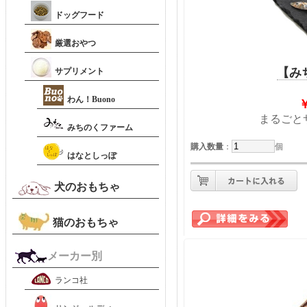
ドッグフード
厳選おやつ
【み
サプリメント
わん！Buono
まるごと
みちのくファーム
購入数量
：
個
はなとしっぽ
犬のおもちゃ
猫のおもちゃ
メーカー別
ランコ社