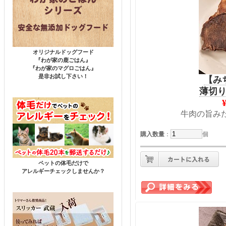
オリジナルドッグフード
『わが家の鹿ごはん』
『わが家のマグロごはん』
是非お試し下さい！
【み
薄切
牛肉の旨み
購入数量
：
個
ペットの体毛だけで
アレルギーチェックしませんか？