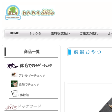
HOME
ＢＬＯＧ
送料/お支払い
ご注文の流れ
よ
商品一覧
体毛でｱﾚﾙｷﾞｰﾁｪｯｸ
アレルギーチェック
追加でチェック
体験談
ドッグフード