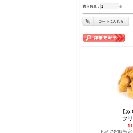
購入数量
：
個
【み
フリ
¥
上品で旨味豊富