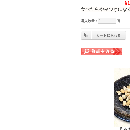
¥
食べたらやみつきにな
購入数量
：
個
【み