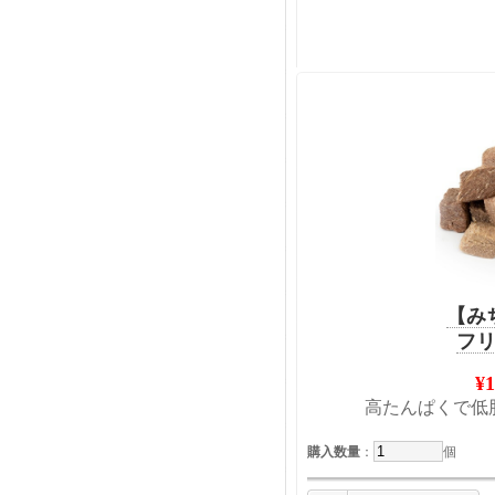
【み
フ
¥
高たんぱくで低
購入数量
：
個