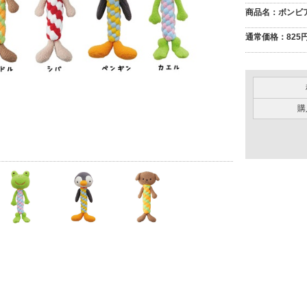
商品名
：ボンビ
通常価格
：825円
購