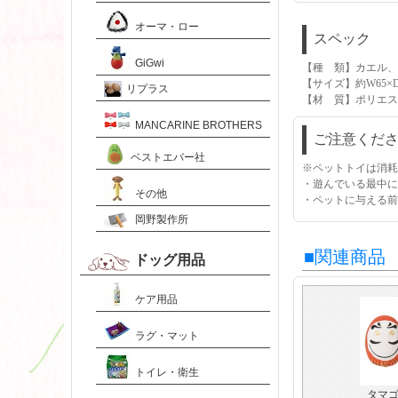
オーマ・ロー
スペック
GiGwi
【種 類】カエル、
【サイズ】約W65×D
リプラス
【材 質】ポリエス
MANCARINE BROTHERS
ご注意くだ
ベストエバー社
※ペットトイは消耗
・遊んでいる最中に
その他
・ペットに与える前
岡野製作所
■関連商品
ドッグ用品
ケア用品
ラグ・マット
トイレ・衛生
タマ