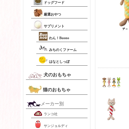
ドッグフード
厳選おやつ
サプリメント
わん！Buono
みちのくファーム
はなとしっぽ
犬のおもちゃ
猫のおもちゃ
メーカー別
ランコ社
サンジョルディ