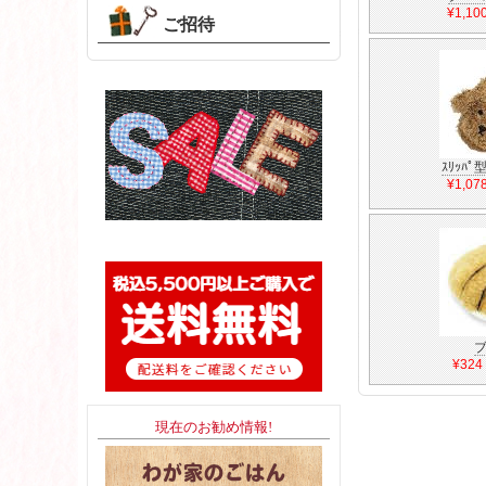
¥1,1
ご招待
ｽﾘｯﾊﾟ型
¥1,0
¥32
現在のお勧め情報!