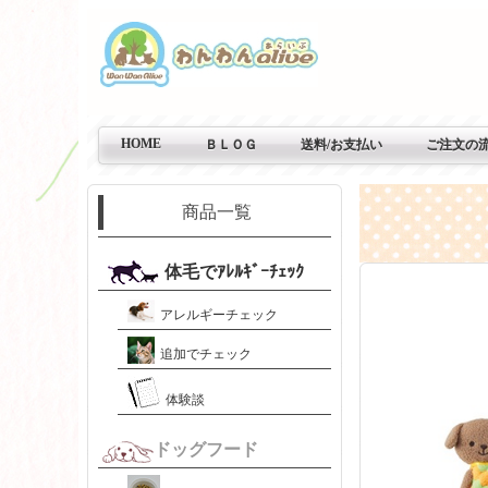
HOME
ＢＬＯＧ
送料/お支払い
ご注文の
商品一覧
体毛でｱﾚﾙｷﾞｰﾁｪｯｸ
アレルギーチェック
追加でチェック
体験談
ドッグフード