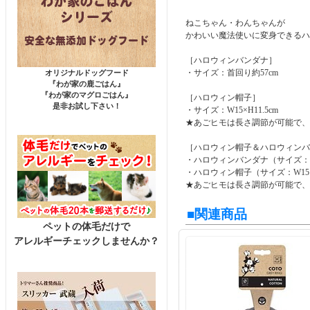
ねこちゃん・わんちゃんが
かわいい魔法使いに変身できる
［ハロウィンバンダナ］
・サイズ：
首回り約57cm
オリジナルドッグフード
『わが家の鹿ごはん』
『わが家のマグロごはん』
［ハロウィン帽子］
是非お試し下さい！
・サイズ：W15×H11.5cm
★あごヒモは長さ調節が可能で、
［ハロウィン帽子＆ハロウィン
・ハロウィンバンダナ（サイズ：首
・ハロウィン帽子（
サイズ：W15×
★あごヒモは長さ調節が可能で、
■関連商品
ペットの体毛だけで
アレルギーチェックしませんか？