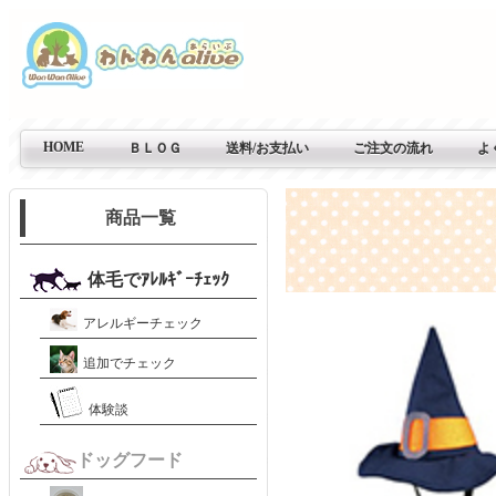
HOME
ＢＬＯＧ
送料/お支払い
ご注文の流れ
よ
商品一覧
体毛でｱﾚﾙｷﾞｰﾁｪｯｸ
アレルギーチェック
追加でチェック
体験談
ドッグフード