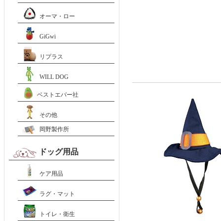
オーマ・ロー
GiGwi
リプラス
WILL DOG
ベストエバー社
その他
岡野製作所
ドッグ用品
ケア用品
ラグ・マット
トイレ・衛生