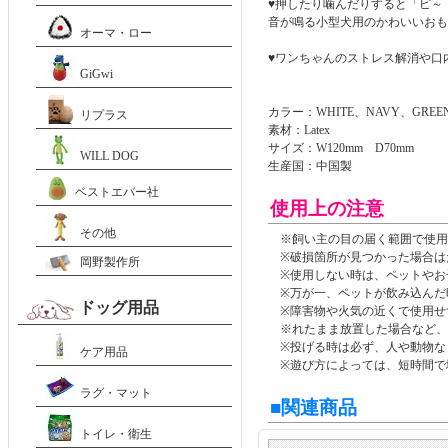
♥押したり噛んだりすると「ピ～
音が鳴る小型犬用のかわいいおも
オーマ・ロー
♥ワンちゃんのストレス解消や口
GiGwi
カラー：WHITE、NAVY、GREE
リプラス
素材：Latex
サイズ：W120mm D70mm
WILL DOG
生産国：中国製
ベストエバー社
使用上の注意
その他
※飼い主の目の届く範囲で使用
※破損箇所が見つかった場合は
岡野製作所
※使用しない時は、ペットやお
※万が一、ペットが飲み込んだ
ドッグ用品
※障害物や火気の近くで使用せ
※れたまま放置した場合など、
※投げる時は必ず、人や動物な
ケア用品
※遊び方によっては、短時間で
ラグ・マット
■関連商品
トイレ・衛生