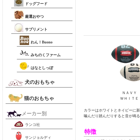
ドッグフード
厳選おやつ
サプリメント
わん！Buono
みちのくファーム
はなとしっぽ
犬のおもちゃ
ＮＡＶＹ
猫のおもちゃ
ＷＨＩＴＥ
カラーはホワイトとネイビーに新
メーカー別
噛んだり踏んだりすると音が鳴る
ランコ社
特徴
サンジョルディ