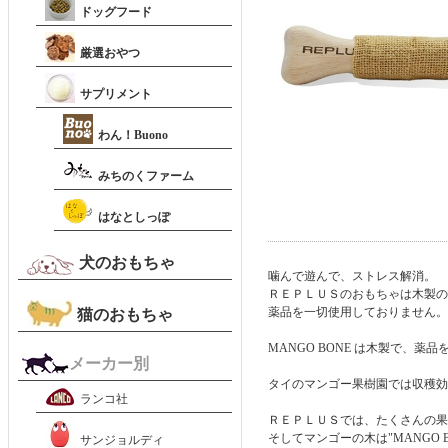
ドッグフード
厳選おやつ
サプリメント
わん！Buono
みちのくファーム
はなとしっぽ
犬のおもちゃ
噛んで遊んで、ストレス解消。
ＲＥＰＬＵＳのおもちゃは木製の
薬品を一切使用しておりません。
猫のおもちゃ
MANGO BONE は木製で、
メーカー別
タイのマンゴー果樹園では収穫効
ランコ社
ＲＥＰＬＵＳでは、たくさんの果
そしてマンゴーの木は"MANGO
サンジョルディ