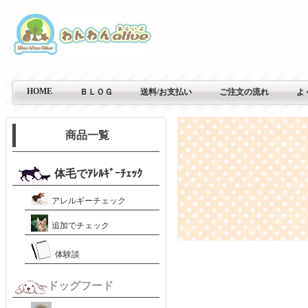
HOME
ＢＬＯＧ
送料/お支払い
ご注文の流れ
よ
商品一覧
体毛でｱﾚﾙｷﾞｰﾁｪｯｸ
アレルギーチェック
追加でチェック
体験談
ドッグフード