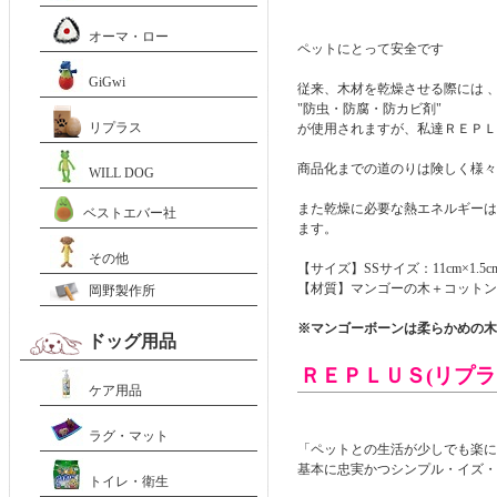
オーマ・ロー
ペットにとって安全です
GiGwi
従来、木材を乾燥させる際には 
"防虫・防腐・防カビ剤"
リプラス
が使用されますが、私達ＲＥＰＬ
商品化までの道のりは険しく様々
WILL DOG
また乾燥に必要な熱エネルギーは
ベストエバー社
ます。
その他
【サイズ】SSサイズ：11cm×1.5c
【材質】マンゴーの木＋コットン10
岡野製作所
※マンゴーボーンは柔らかめの木
ドッグ用品
ＲＥＰＬＵＳ(リプ
ケア用品
ラグ・マット
「ペットとの生活が少しでも楽に
基本に忠実かつシンプル・イズ・
トイレ・衛生