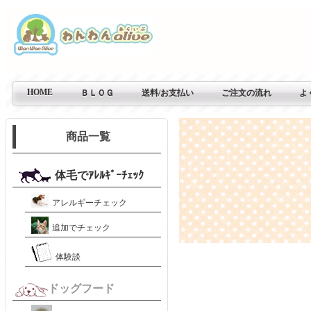
HOME
ＢＬＯＧ
送料/お支払い
ご注文の流れ
よ
商品一覧
体毛でｱﾚﾙｷﾞｰﾁｪｯｸ
アレルギーチェック
追加でチェック
体験談
ドッグフード