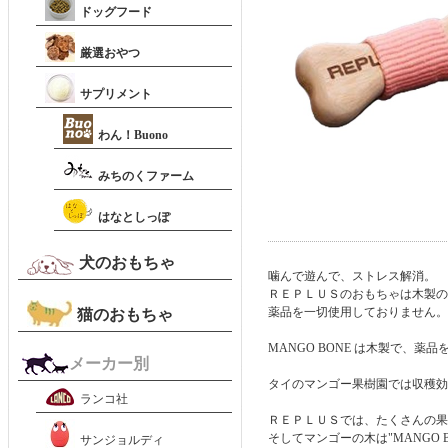
ドッグフード
厳選おやつ
サプリメント
わん！Buono
みちのくファーム
はなとしっぽ
犬のおもちゃ
噛んで遊んで、ストレス解消。
ＲＥＰＬＵＳのおもちゃは木製の
薬品を一切使用しておりません。
猫のおもちゃ
MANGO BONE は木製で、
メーカー別
タイのマンゴー果樹園では収穫効
ランコ社
ＲＥＰＬＵＳでは、たくさんの果
そしてマンゴーの木は"MANGO
サンジョルディ