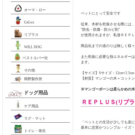
オーマ・ロー
ペットにとって安全です
GiGwi
従来、木材を乾燥させる際には 
"防虫・防腐・防カビ剤"
リプラス
が使用されますが、私達ＲＥＰＬ
商品化までの道のりは険しく様々
WILL DOG
また乾燥に必要な熱エネルギーは
ベストエバー社
ます。
その他
【サイズ】Sサイズ：12cm×2.5cm
【材質】マンゴーの木＋コットン10
岡野製作所
※マンゴーボーンは柔らかめの木
ドッグ用品
ＲＥＰＬＵＳ(リプ
ケア用品
ラグ・マット
「ペットとの生活が少しでも楽に
基本に忠実かつシンプル・イズ・
トイレ・衛生