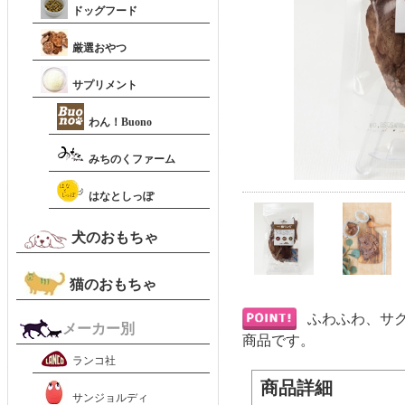
ドッグフード
厳選おやつ
サプリメント
わん！Buono
みちのくファーム
はなとしっぽ
犬のおもちゃ
猫のおもちゃ
ふわふわ、サ
メーカー別
商品です。
ランコ社
商品詳細
サンジョルディ