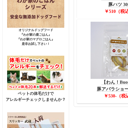
豚ハツ 30
￥510（税
オリジナルドッグフード
『わが家の鹿ごはん』
『わが家のマグロごはん』
是非お試し下さい！
【わん！Buo
豚アバラショート
ペットの体毛だけで
￥530-（税
アレルギーチェックしませんか？