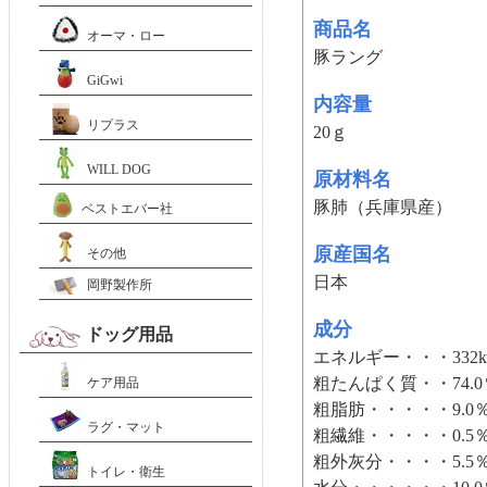
商品名
オーマ・ロー
豚ラング
GiGwi
内容量
リプラス
20ｇ
WILL DOG
原材料名
豚肺（兵庫県産）
ベストエバー社
原産国名
その他
日本
岡野製作所
成分
ドッグ用品
エネルギー・・・332kc
粗たんぱく質・・74.
ケア用品
粗脂肪・・・・・9.0
ラグ・マット
粗繊維・・・・・0.5
粗外灰分・・・・5.5
トイレ・衛生