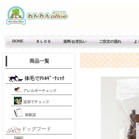
HOME
ＢＬＯＧ
送料/お支払い
ご注文の流れ
よ
商品一覧
体毛でｱﾚﾙｷﾞｰﾁｪｯｸ
アレルギーチェック
追加でチェック
体験談
ドッグフード