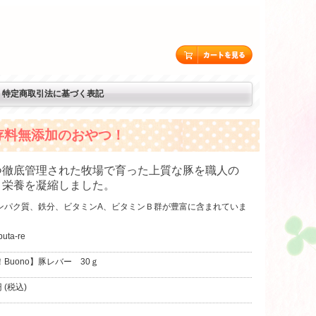
特定商取引法に基づく表記
存料無添加のおやつ！
つ徹底管理された牧場で育った上質な豚を職人の
、栄養を凝縮しました。
ンパク質、鉄分、ビタミンA、ビタミンＢ群が豊富に含まれていま
uta-re
Buono】豚レバー 30ｇ
 (税込)