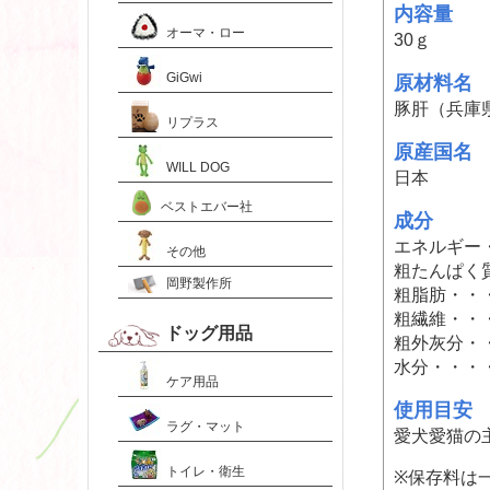
内容量
オーマ・ロー
30ｇ
GiGwi
原材料名
豚肝（兵庫
リプラス
原産国名
WILL DOG
日本
ベストエバー社
成分
エネルギー・・
その他
粗たんぱく質
岡野製作所
粗脂肪・・・
粗繊維・・・
ドッグ用品
粗外灰分・・
水分・・・・
ケア用品
使用目安
ラグ・マット
愛犬愛猫の
トイレ・衛生
※保存料は