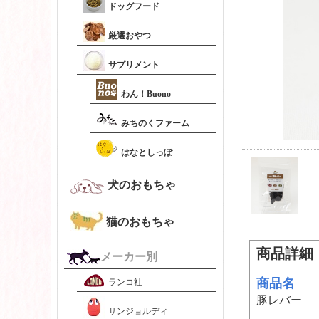
ドッグフード
厳選おやつ
サプリメント
わん！Buono
みちのくファーム
はなとしっぽ
犬のおもちゃ
猫のおもちゃ
商品詳細
メーカー別
商品名
ランコ社
豚レバー
サンジョルディ