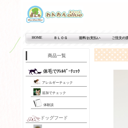
HOME
ＢＬＯＧ
送料/お支払い
ご注文の
商品一覧
体毛でｱﾚﾙｷﾞｰﾁｪｯｸ
アレルギーチェック
追加でチェック
体験談
ドッグフード