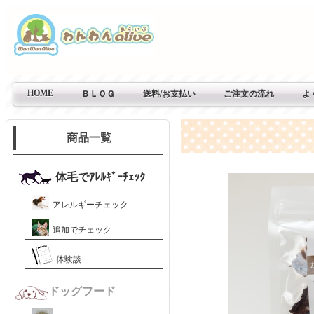
HOME
ＢＬＯＧ
送料/お支払い
ご注文の流れ
よ
商品一覧
体毛でｱﾚﾙｷﾞｰﾁｪｯｸ
アレルギーチェック
追加でチェック
体験談
ドッグフード