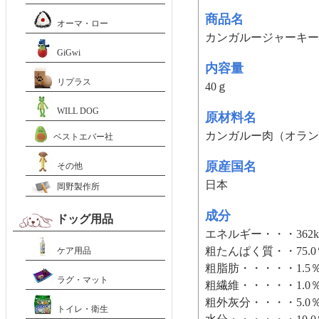
商品名
オーマ・ロー
カンガルージャーキー
GiGwi
内容量
リプラス
40ｇ
WILL DOG
原材料名
カンガルー肉（オラン
ベストエバー社
原産国名
その他
日本
岡野製作所
成分
ドッグ用品
エネルギー・・・362kc
粗たんぱく質・・75.
ケア用品
粗脂肪・・・・・1.5
ラグ・マット
粗繊維・・・・・1.0
粗外灰分・・・・5.0
トイレ・衛生