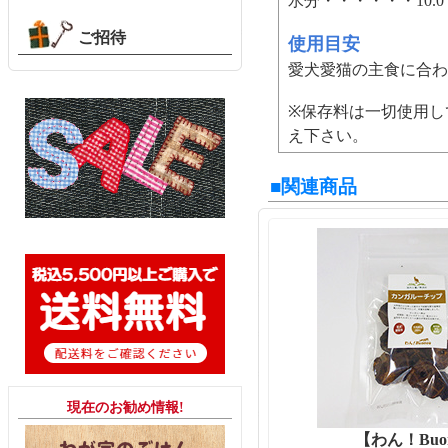
水分・・・・・・10.
ご招待
使用目安
愛犬愛猫の主食に合わ
※保存料は一切使用し
え下さい。
■関連商品
現在のお勧め情報!
【わん！Buo