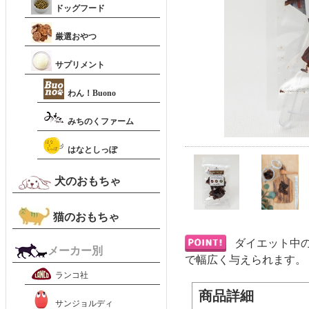
ドッグフード
厳選おやつ
サプリメント
わん！Buono
みちのくファーム
はなとしっぽ
犬のおもちゃ
猫のおもちゃ
ダイエット中
メーカー別
で幅広く与えられます。
ランコ社
商品詳細
サンジョルディ