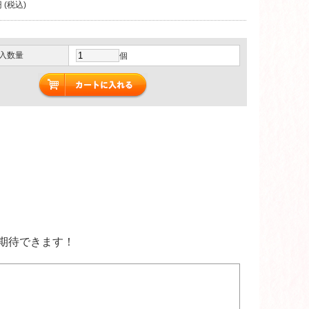
 (税込)
入数量
個
期待できます！