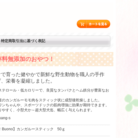
特定商取引法に基づく表記
存料無添加のおやつ！
けで育った健やかで新鮮な野生動物を職人の手作
げ、栄養を凝縮しました。
ステロール・低カロリーで、良質なタンパクとヘム鉄分が豊富なお
産のカンガルーモモ肉をスティック状に成型後乾燥しました。
ワンちゃんや、スポーツドックの筋肉増強に効果が期待できます。
りやすく、小型犬か～超大型犬迄、幅広く与えられます。
ang-s
Buono】カンガルースティック 50ｇ