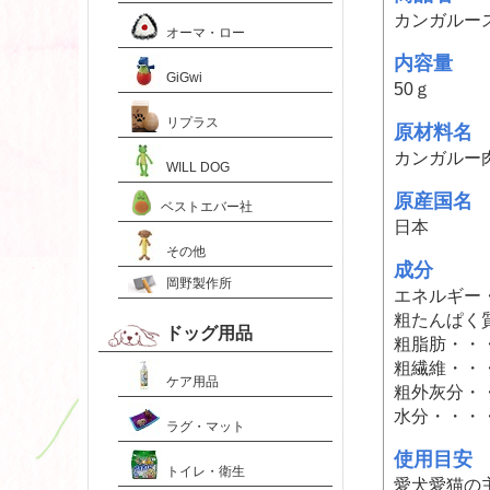
カンガルー
オーマ・ロー
内容量
GiGwi
50ｇ
リプラス
原材料名
カンガルー
WILL DOG
原産国名
ベストエバー社
日本
その他
成分
岡野製作所
エネルギー・・
粗たんぱく質
ドッグ用品
粗脂肪・・・
粗繊維・・・
ケア用品
粗外灰分・・
水分・・・・
ラグ・マット
使用目安
トイレ・衛生
愛犬愛猫の