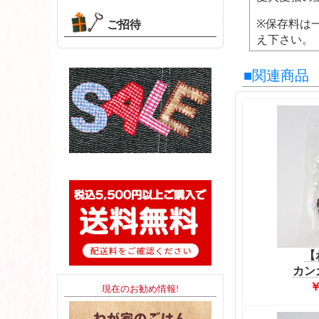
※保存料は
ご招待
え下さい。
■関連商品
【
カン
￥
現在のお勧め情報!