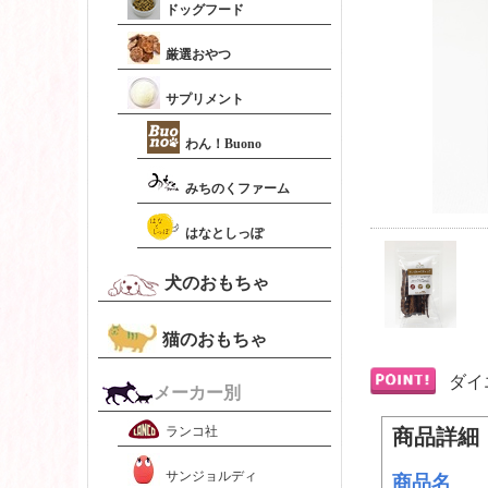
ドッグフード
厳選おやつ
サプリメント
わん！Buono
みちのくファーム
はなとしっぽ
犬のおもちゃ
猫のおもちゃ
ダイ
メーカー別
ランコ社
商品詳細
サンジョルディ
商品名