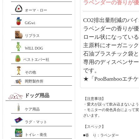
ラベンダーの香りが優
オーマ・ロー
CO2排出量削減のバ
GiGwi
ラベンダーの香りが優
リプラス
ロール状になっている
主原料にオーガニック
WILL DOG
石油プラスチック袋と
ベストエバー社
専用のディスペンサー
です。
その他
★「PooBamboo
岡野製作所
ドッグ用品
【注意事項】
・愛犬が誤って飲み込まないよう
ケア用品
・モニターの発色具合によって
ざいます。
ラグ・マット
【スペック】
トイレ・衛生
■香 り：ラベンダー