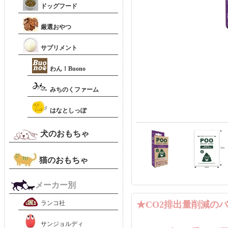
ドッグフード
厳選おやつ
サプリメント
わん！Buono
みちのくファーム
はなとしっぽ
犬のおもちゃ
猫のおもちゃ
メーカー別
ランコ社
★CO2排出量削減の
サンジョルディ