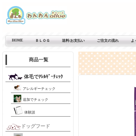
HOME
ＢＬＯＧ
送料/お支払い
ご注文の流れ
よ
商品一覧
体毛でｱﾚﾙｷﾞｰﾁｪｯｸ
アレルギーチェック
追加でチェック
体験談
ドッグフード