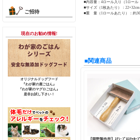
■内容量：4ロール入り（1ロール：
■サイズ（1枚あたり）：22×32cm
ご招待
■重 量（1ロールあたり）：約30
現在のお勧め情報!
■関連商品
オリジナルドッグフード
『わが家の鹿ごはん』
『わが家のマグロごはん』
是非お試し下さい！
【岡野製作所】ｽﾃﾝ･ﾌﾟﾛｽﾘｯｶｰﾌ