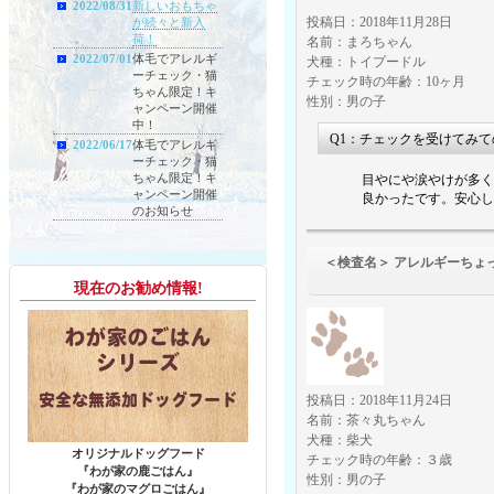
2022/08/31
新しいおもちゃ
投稿日：2018年11月28日
が続々と新入
荷！
名前：まろちゃん
2022/07/01
体毛でアレルギ
犬種：トイプードル
ーチェック・猫
チェック時の年齢：10ヶ月
ちゃん限定！キ
性別：男の子
ャンペーン開催
中！
Q1：チェックを受けてみ
2022/06/17
体毛でアレルギ
ーチェック・猫
ちゃん限定！キ
目やにや涙やけが多く
ャンペーン開催
良かったです。安心し
のお知らせ
＜検査名＞ アレルギーちょ
（食物アレル
現在のお勧め情報!
投稿日：2018年11月24日
名前：茶々丸ちゃん
犬種：柴犬
オリジナルドッグフード
チェック時の年齢：３歳
『わが家の鹿ごはん』
性別：男の子
『わが家のマグロごはん』