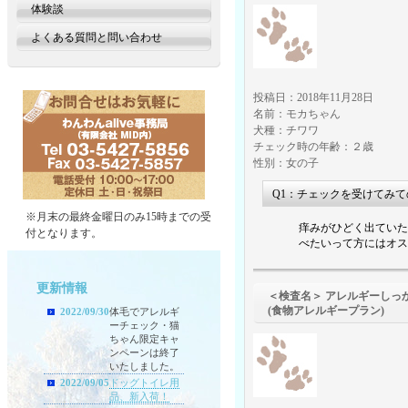
体験談
よくある質問と問い合わせ
投稿日：2018年11月28日
名前：モカちゃん
犬種：チワワ
チェック時の年齢：２歳
性別：女の子
Q1：チェックを受けてみ
※月末の最終金曜日のみ15時までの受
痒みがひどく出ていた
付となります。
べたいって方にはオス
更新情報
＜検査名＞ アレルギーしっ
(食物アレルギープラン)
2022/09/30
体毛でアレルギ
ーチェック・猫
ちゃん限定キャ
ンペーンは終了
いたしました。
2022/09/05
ドッグトイレ用
品、新入荷！