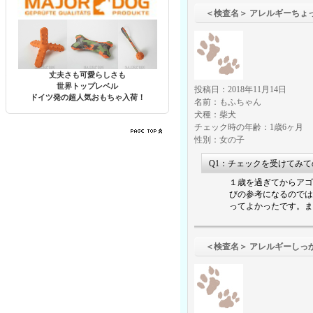
＜検査名＞ アレ
丈夫さも可愛らしさも
世界トップレベル
投稿日：2018年11月14日
ドイツ発の超人気おもちゃ入荷！
名前：もふちゃん
犬種：柴犬
チェック時の年齢：1歳6ヶ月
性別：女の子
Q1：チェックを受けてみ
１歳を過ぎてからアゴ
びの参考になるのでは
ってよかったです。ま
＜検査名＞ アレルギーしっ