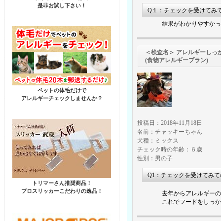
是非お試し下さい！
Q１：チェックを受けてみ
結果がわかりやすかっ
＜検査名＞ アレルギーしっ
(食物アレルギープラン)
ペットの体毛だけで
アレルギーチェックしませんか？
投稿日：2018年11月18日
名前：チャッキーちゃん
犬種：ミックス
チェック時の年齢：６歳
性別：男の子
Q1：チェックを受けてみ
トリマーさん推奨商品！
プロスリッカーこだわりの逸品！
去年からアレルギーの
これでフードをしっか