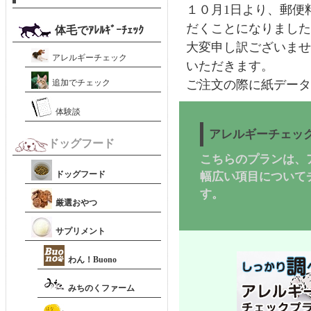
１０月1日より、郵便
だくことになりました
体毛でｱﾚﾙｷﾞｰﾁｪｯｸ
大変申し訳ございませ
アレルギーチェック
いただきます。
追加でチェック
ご注文の際に紙データ
体験談
アレルギーチェッ
ドッグフード
こちらのプランは、
ドッグフード
幅広い項目について
す。
厳選おやつ
サプリメント
わん！Buono
みちのくファーム