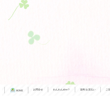
お問合せ
わんわんalive？
送料/お支払い
ご
HOME