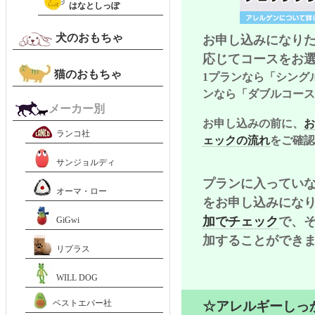
はなとしっぽ
犬のおもちゃ
お申し込みになり
応じてコースをお
猫のおもちゃ
1プランなら「シング
ンなら「ダブルコース
メーカー別
お申し込みの前に、
お
ランコ社
ェックの流れ
をご確認
サンジョルディ
プランに入ってい
オーマ・ロー
をお申し込みにな
加でチェック
で、
GiGwi
加することができ
リプラス
WILL DOG
ベストエバー社
☆アレルギーしっ