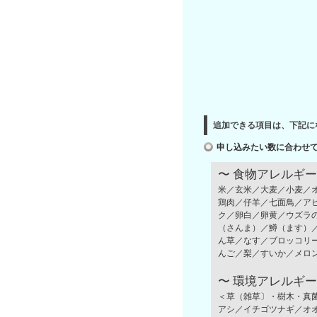
追加できる項目は、下記に
申し込みたい数に合わせ
〜 食物アレルギ
米／玄米／大麦／小麦／
鶏肉／仔羊／七面鳥／ア
ク／卵白／卵黄／ウズラ
（さんま）／鱒（ます）
ん草／なす／ブロッコリ
んご／梨／すいか／メロ
〜 環境アレルギ
＜草（雑草〕・樹木・真
アシ／イチゴツナギ／オ