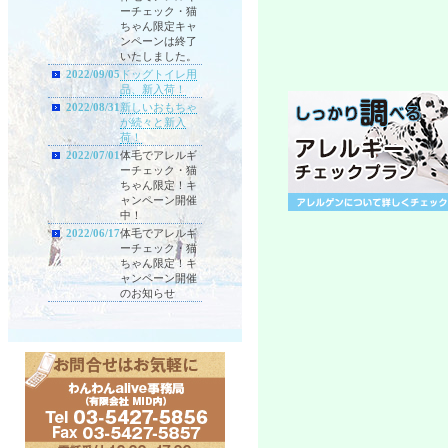
ーチェック・猫
ちゃん限定キャ
ンペーンは終了
いたしました。
2022/09/05
ドッグトイレ用
品、新入荷！
2022/08/31
新しいおもちゃ
が続々と新入
荷！
2022/07/01
体毛でアレルギ
ーチェック・猫
ちゃん限定！キ
ャンペーン開催
中！
2022/06/17
体毛でアレルギ
ーチェック・猫
ちゃん限定！キ
ャンペーン開催
のお知らせ