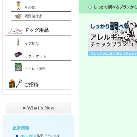
しっかり調べるプランか
その他
岡野製作所
ドッグ用品
ケア用品
ラグ・マット
トイレ・衛生
ご招待
■ What's New
更新情報
2022/09/30
体毛でアレルギ