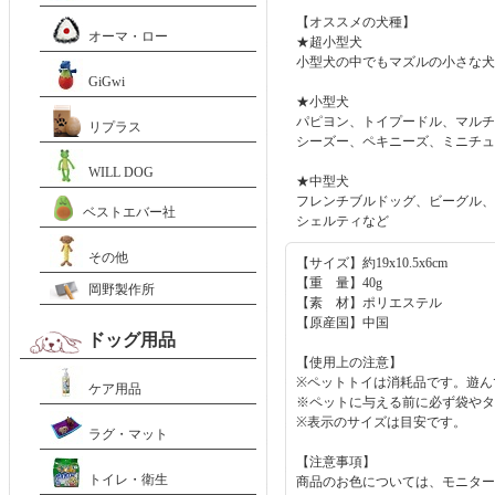
【オススメの犬種】
オーマ・ロー
★超小型犬
小型犬の中でもマズルの小さな犬
GiGwi
★小型犬
パピヨン、トイプードル、マルチ
リプラス
シーズー、ペキニーズ、ミニチュ
WILL DOG
★中型犬
フレンチブルドッグ、ビーグル、
ベストエバー社
シェルティなど
その他
【サイズ】約19x10.5x6cm
【重 量】40g
岡野製作所
【素 材】ポリエステル
【原産国】中国
ドッグ用品
【使用上の注意】
※ペットトイは消耗品です。遊ん
ケア用品
※ペットに与える前に必ず袋やタ
※表示のサイズは目安です。
ラグ・マット
【注意事項】
トイレ・衛生
商品のお色については、モニター