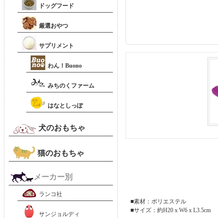
ドッグフード
厳選おやつ
サプリメント
わん！Buono
みちのくファーム
はなとしっぽ
犬のおもちゃ
猫のおもちゃ
メーカー別
ランコ社
■素材：ポリエステル
■サイズ：約H20 x W6 x L3.5cm
サンジョルディ