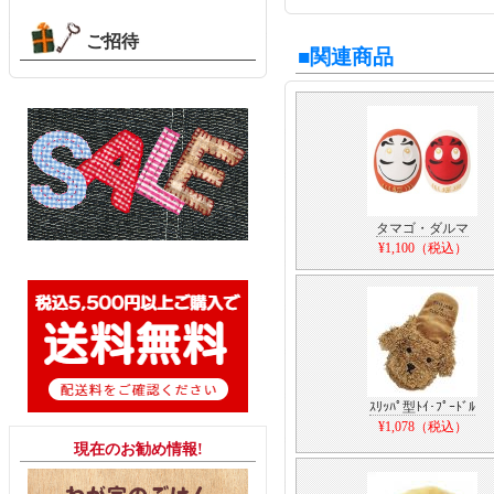
ご招待
■関連商品
タマゴ・ダルマ
¥1,100（税込）
ｽﾘｯﾊﾟ型ﾄｲ･ﾌﾟｰﾄﾞﾙ
¥1,078（税込）
現在のお勧め情報!