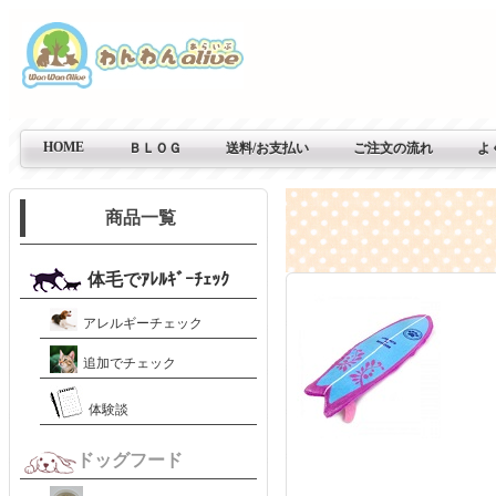
HOME
ＢＬＯＧ
送料/お支払い
ご注文の流れ
よ
商品一覧
体毛でｱﾚﾙｷﾞｰﾁｪｯｸ
アレルギーチェック
追加でチェック
体験談
ドッグフード