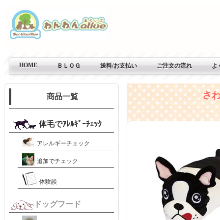
HOME
ＢＬＯＧ
送料/お支払い
ご注文の流れ
よ
さ
商品一覧
体毛でｱﾚﾙｷﾞｰﾁｪｯｸ
アレルギーチェック
追加でチェック
体験談
ドッグフード