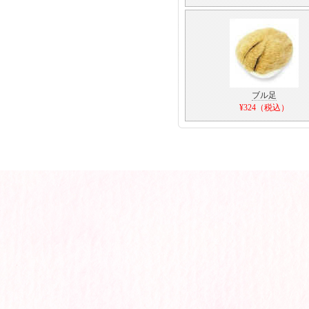
ブル足
¥324（税込）