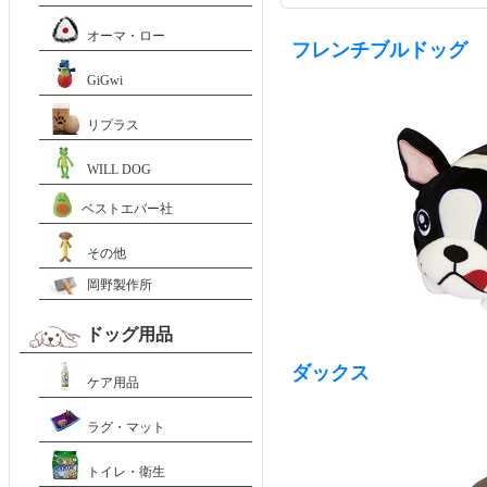
オーマ・ロー
フレンチブルドッグ
GiGwi
リプラス
WILL DOG
ベストエバー社
その他
岡野製作所
ドッグ用品
ダックス
ケア用品
ラグ・マット
トイレ・衛生