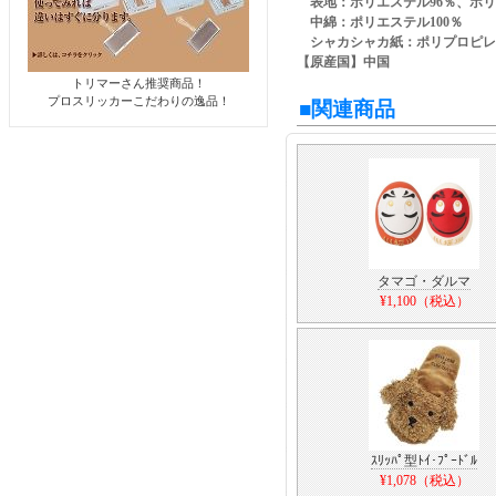
表地：ポリエステル96％、ポリ
中綿：ポリエステル100％
シャカシャカ紙：ポリプロピレン
【原産国】中国
トリマーさん推奨商品！
プロスリッカーこだわりの逸品！
■関連商品
タマゴ・ダルマ
¥1,100（税込）
ｽﾘｯﾊﾟ型ﾄｲ･ﾌﾟｰﾄﾞﾙ
¥1,078（税込）