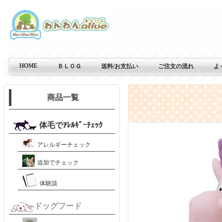
HOME
ＢＬＯＧ
送料/お支払い
ご注文の流れ
よ
商品一覧
体毛でｱﾚﾙｷﾞｰﾁｪｯｸ
アレルギーチェック
追加でチェック
体験談
ドッグフード