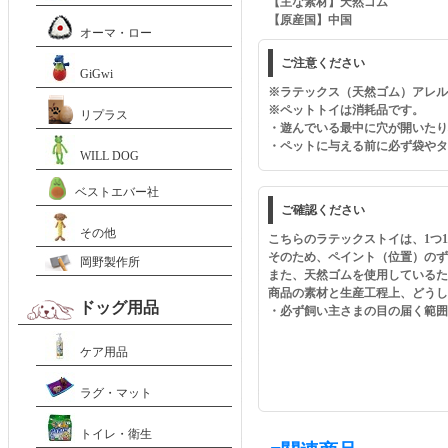
【主な素材】天然ゴム
【原産国】中国
オーマ・ロー
ご注意ください
GiGwi
※ラテックス（天然ゴム）アレル
※ペットトイは消耗品です。
リプラス
・遊んでいる最中に穴が開いたり
・ペットに与える前に必ず袋やタ
WILL DOG
ベストエバー社
ご確認ください
その他
こちらのラテックストイは、1つ
そのため、ペイント（位置）のず
岡野製作所
また、天然ゴムを使用している
商品の素材と生産工程上、どうし
ドッグ用品
・必ず飼い主さまの目の届く範囲
ケア用品
ラグ・マット
トイレ・衛生