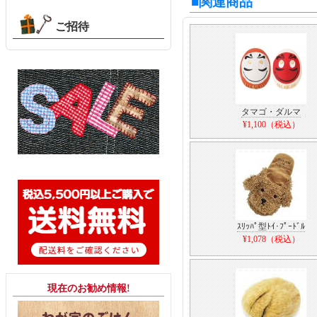
■関連商品
ご招待
タマゴ・ダルマ
¥1,100（税込）
ｽﾘｯﾊﾟ型ﾄｲ･ﾌﾟｰﾄﾞﾙ
¥1,078（税込）
現在のお勧め情報!