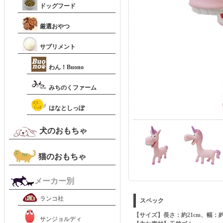
ドッグフード
厳選おやつ
サプリメント
わん！Buono
みちのくファーム
はなとしっぽ
犬のおもちゃ
猫のおもちゃ
メーカー別
ランコ社
スペック
【サイズ】長さ：約21cm、幅：約
サンジョルディ