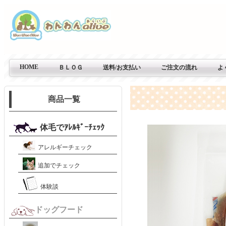
HOME
ＢＬＯＧ
送料/お支払い
ご注文の流れ
よ
商品一覧
体毛でｱﾚﾙｷﾞｰﾁｪｯｸ
アレルギーチェック
追加でチェック
体験談
ドッグフード