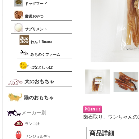
ドッグフード
厳選おやつ
サプリメント
わん！Buono
みちのくファーム
はなとしっぽ
犬のおもちゃ
猫のおもちゃ
メーカー別
歯石取り、ワンちゃんの
ランコ社
商品詳細
サンジョルディ