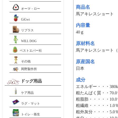
商品名
オーマ・ロー
馬アキレスショート
GiGwi
内容量
リプラス
40ｇ
WILL DOG
原材料名
馬アキレスショート（
ベストエバー社
原産国名
その他
日本
岡野製作所
成分
ドッグ用品
エネルギー・・・380kc
粗たんぱく質・・70.
ケア用品
粗脂肪・・・・・10.
ラグ・マット
粗繊維・・・・・1.0
粗外灰分・・・・5.0
トイレ・衛生