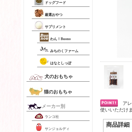
ドッグフード
厳選おやつ
サプリメント
わん！Buono
みちのくファーム
はなとしっぽ
犬のおもちゃ
猫のおもちゃ
アレ
メーカー別
使いいただけ
ランコ社
商品詳細
サンジョルディ