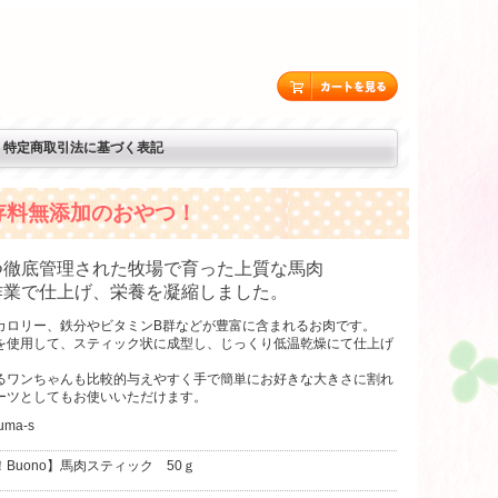
特定商取引法に基づく表記
存料無添加のおやつ！
つ徹底管理された牧場で育った上質な馬肉
作業で仕上げ、栄養を凝縮しました。
カロリー、鉄分やビタミンB群などが豊富に含まれるお肉です。
を使用して、スティック状に成型し、じっくり低温乾燥にて仕上げ
るワンちゃんも比較的与えやすく手で簡単にお好きな大きさに割れ
ーツとしてもお使いいただけます。
uma-s
Buono】馬肉スティック 50ｇ