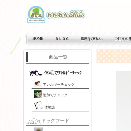
HOME
ＢＬＯＧ
送料/お支払い
ご注文の
商品一覧
体毛でｱﾚﾙｷﾞｰﾁｪｯｸ
アレルギーチェック
追加でチェック
体験談
ドッグフード