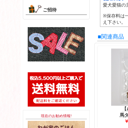
愛犬愛猫の
ご招待
※保存料は
え下さい。
■関連商品
【
馬ダ
現在のお勧め情報!
￥