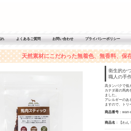
流れ
よくあるご質問
お問い合わせ
プライバシーポリシー
天然素材にこだわった無着色、無香料、保
衛生的か
職人の手
高タンパクで低
カナダ産の馬肉
ました。
アレルギーのあ
ますので、トリ
商品番号
：wan-
商品名
：【わん！