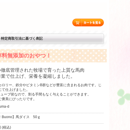
特定商取引法に基づく表記
存料無添加のおやつ！
つ徹底管理された牧場で育った上質な馬肉
作業で仕上げ、栄養を凝縮しました。
カロリー、鉄分やビタミンB群などが豊富に含まれるお肉です。じ
にて仕上げました。
キューブ状なので、割る手間もなく与えることができます。
ご褒美にぴったりです。
uma-d
Buono】馬ダイス 50ｇ
 (税込)