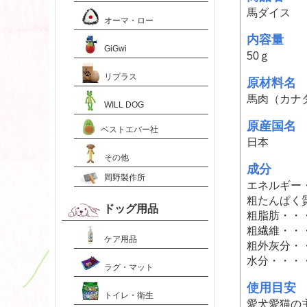
馬ダイス
オーマ・ロー
内容量
GiGwi
50ｇ
リプラス
原材料名
馬肉（カナ
WILL DOG
原産国名
ベストエバー社
日本
その他
成分
岡野製作所
エネルギー・・
粗たんぱく質
ドッグ用品
粗脂肪・・・
粗繊維・・・
ケア用品
粗外灰分・・
水分・・・・
ラグ・マット
使用目安
トイレ・衛生
愛犬愛猫の