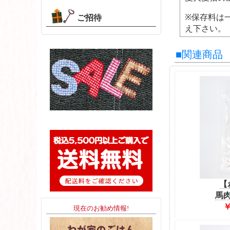
※保存料は
ご招待
え下さい。
■関連商品
【
馬肉
￥
現在のお勧め情報!