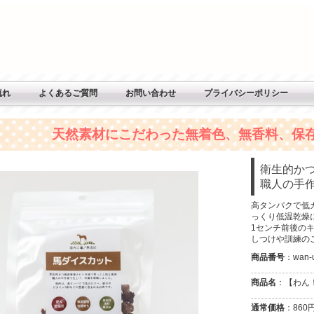
流れ
よくあるご質問
お問い合わせ
プライバシーポリシー
天然素材にこだわった無着色、無香料、保
衛生的か
職人の手
高タンパクで低
っくり低温乾燥
1センチ前後の
しつけや訓練の
商品番号
：wan-
商品名
：【わん！
通常価格
：860円