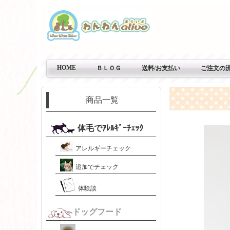
HOME
ＢＬＯＧ
送料/お支払い
ご注文の
商品一覧
体毛でｱﾚﾙｷﾞｰﾁｪｯｸ
アレルギーチェック
追加でチェック
体験談
ドッグフード