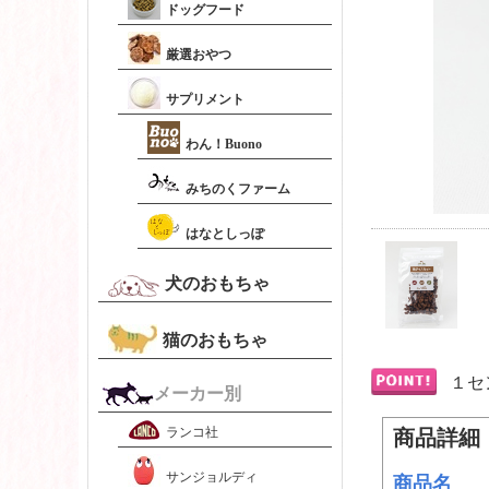
ドッグフード
厳選おやつ
サプリメント
わん！Buono
みちのくファーム
はなとしっぽ
犬のおもちゃ
猫のおもちゃ
１セ
メーカー別
ランコ社
商品詳細
サンジョルディ
商品名